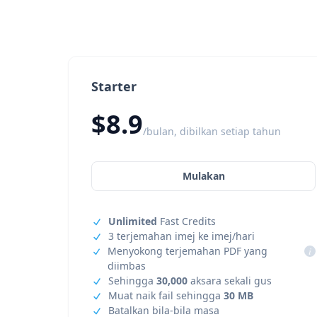
Starter
$8.9
/bulan, dibilkan setiap tahun
Mulakan
Unlimited
Fast Credits
3 terjemahan imej ke imej/hari
Menyokong terjemahan PDF yang
i
diimbas
Sehingga
30,000
aksara sekali gus
Muat naik fail sehingga
30 MB
Batalkan bila-bila masa