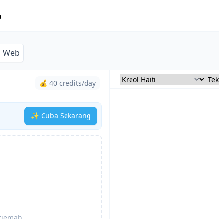
a
n Web
💰 40 credits/day
✨ Cuba Sekarang
erjemah