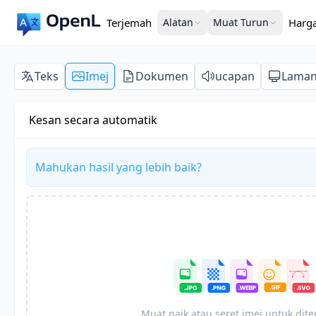
Terjemah
Alatan
Muat Turun
Harg
Teks
Imej
Dokumen
ucapan
Lama
Kesan secara automatik
Mahukan hasil yang lebih baik?
Muat naik atau seret imej untuk dit