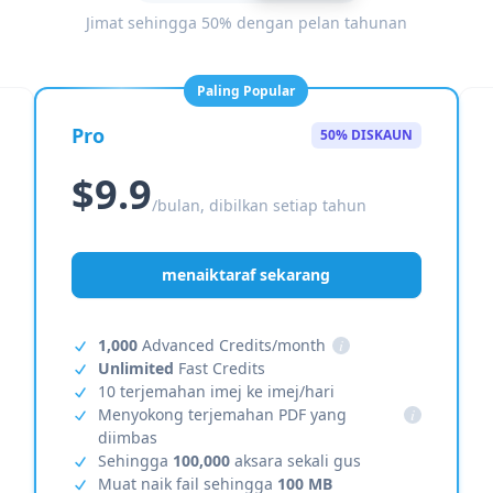
Jimat sehingga 50% dengan pelan tahunan
Paling Popular
Pro
50% DISKAUN
$9.9
/bulan, dibilkan setiap tahun
menaiktaraf sekarang
1,000
Advanced Credits/month
i
Unlimited
Fast Credits
10 terjemahan imej ke imej/hari
Menyokong terjemahan PDF yang
i
diimbas
Sehingga
100,000
aksara sekali gus
Muat naik fail sehingga
100 MB