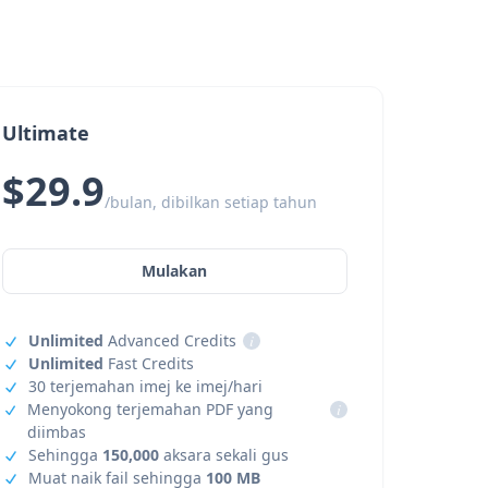
Ultimate
$29.9
/bulan, dibilkan setiap tahun
Mulakan
Unlimited
Advanced Credits
i
Unlimited
Fast Credits
30 terjemahan imej ke imej/hari
Menyokong terjemahan PDF yang
i
diimbas
Sehingga
150,000
aksara sekali gus
Muat naik fail sehingga
100 MB