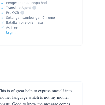
Pengesanan AI tanpa had
Translate Agent
i
Pro OCR
i
Sokongan sambungan Chrome
Batalkan bila-bila masa
Ad free
Lagi →
his is of great help to express oneself into
another language which is not my mother
tongue. Good to know the message comes