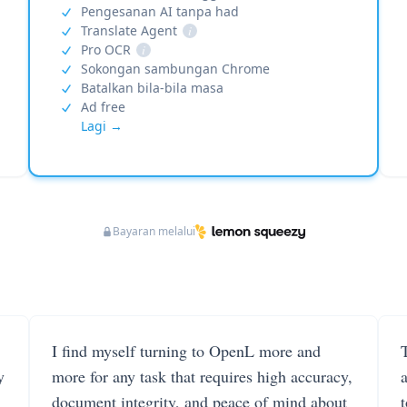
Pengesanan AI tanpa had
Translate Agent
i
Pro OCR
i
Sokongan sambungan Chrome
Batalkan bila-bila masa
Ad free
Lagi →
Bayaran melalui
I find myself turning to OpenL more and
T
y
more for any task that requires high accuracy,
document integrity, and peace of mind about