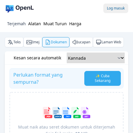
Log masuk
Terjemah
Alatan
Muat Turun
Harga
Teks
Imej
Dokumen
ucapan
Laman Web
Kesan secara automatik
Perlukan format yang
✨ Cuba
Sekarang
sempurna?
Muat naik atau seret dokumen untuk diterjemah