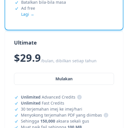
Batalkan bila-bila masa
Ad free
Lagi →
Ultimate
$29.9
/bulan, dibilkan setiap tahun
Mulakan
Unlimited
Advanced Credits
i
Unlimited
Fast Credits
30 terjemahan imej ke imej/hari
Menyokong terjemahan PDF yang diimbas
i
Sehingga
150,000
aksara sekali gus
Muat naik fail sehingga
100 MB