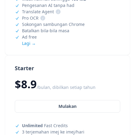
Pengesanan AI tanpa had
Translate Agent
i
Pro OCR
i
Sokongan sambungan Chrome
Batalkan bila-bila masa
Ad free
Lagi →
Starter
$8.9
/bulan, dibilkan setiap tahun
Mulakan
Unlimited
Fast Credits
3 terjemahan imej ke imej/hari