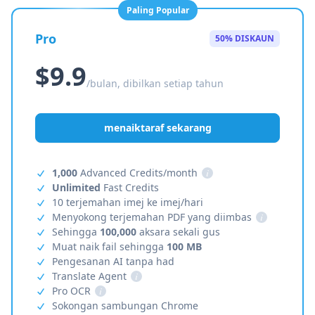
Paling Popular
Pro
50% DISKAUN
$9.9
/bulan, dibilkan setiap tahun
menaiktaraf sekarang
1,000
Advanced Credits/month
i
Unlimited
Fast Credits
10 terjemahan imej ke imej/hari
Menyokong terjemahan PDF yang diimbas
i
Sehingga
100,000
aksara sekali gus
Muat naik fail sehingga
100 MB
Pengesanan AI tanpa had
Translate Agent
i
Pro OCR
i
Sokongan sambungan Chrome