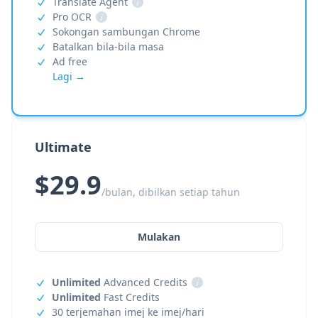
Translate Agent
i
Pro OCR
i
Sokongan sambungan Chrome
Batalkan bila-bila masa
Ad free
Lagi →
Ultimate
$29.9
/bulan, dibilkan setiap tahun
Mulakan
Unlimited
Advanced Credits
i
Unlimited
Fast Credits
30 terjemahan imej ke imej/hari