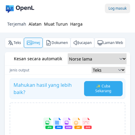
Log masuk
Terjemah
Alatan
Muat Turun
Harga
Teks
Imej
Dokumen
ucapan
Laman Web
Kesan secara automatik
Jenis output
Mahukan hasil yang lebih
✨ Cuba
Sekarang
baik?