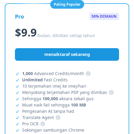
Paling Popular
Pro
50% DISKAUN
$9.9
/bulan, dibilkan setiap tahun
menaiktaraf sekarang
1,000
Advanced Credits/month
i
Unlimited
Fast Credits
10 terjemahan imej ke imej/hari
Menyokong terjemahan PDF yang diimbas
i
Sehingga
100,000
aksara sekali gus
Muat naik fail sehingga
100 MB
Pengesanan AI tanpa had
Translate Agent
i
Pro OCR
i
Sokongan sambungan Chrome