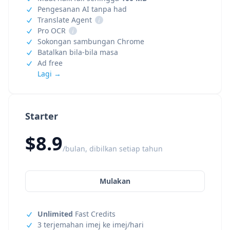
Pengesanan AI tanpa had
Translate Agent
i
Pro OCR
i
Sokongan sambungan Chrome
Batalkan bila-bila masa
Ad free
Lagi →
Starter
$8.9
/bulan, dibilkan setiap tahun
Mulakan
Unlimited
Fast Credits
3 terjemahan imej ke imej/hari