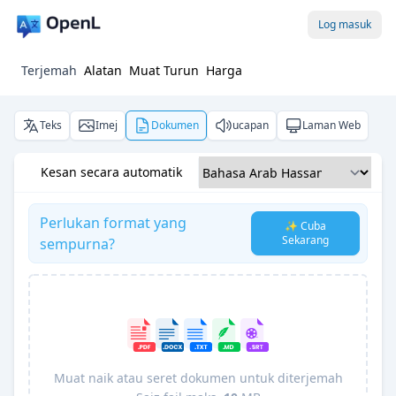
Log masuk
Terjemah
Alatan
Muat Turun
Harga
Teks
Imej
Dokumen
ucapan
Laman Web
Kesan secara automatik
Perlukan format yang
✨ Cuba
Sekarang
sempurna?
Muat naik atau seret dokumen untuk diterjemah