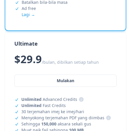
Batalkan bila-bila masa
Ad free
Lagi →
Ultimate
$29.9
/bulan, dibilkan setiap tahun
Mulakan
Unlimited
Advanced Credits
i
Unlimited
Fast Credits
30 terjemahan imej ke imej/hari
Menyokong terjemahan PDF yang diimbas
i
Sehingga
150,000
aksara sekali gus
Muat naik fail sehingga
100 MB