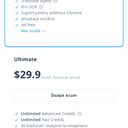
Translate Agent
i
Pro OCR
i
Suport pentru extensia Chrome
Anulează oricând
Ad free
Mai multe →
Ultimate
$29.9
/lună, facturat anual
Începe Acum
Unlimited
Advanced Credits
i
Unlimited
Fast Credits
30 traduceri imagine-la-imagine/zi