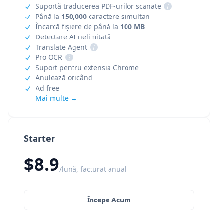
Suportă traducerea PDF-urilor scanate
i
Până la
150,000
caractere simultan
Încarcă fișiere de până la
100 MB
Detectare AI nelimitată
Translate Agent
i
Pro OCR
i
Suport pentru extensia Chrome
Anulează oricând
Ad free
Mai multe →
Starter
$8.9
/lună, facturat anual
Începe Acum