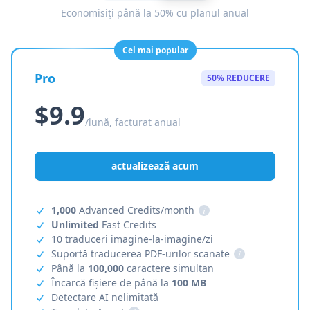
Economisiți până la 50% cu planul anual
Cel mai popular
Pro
50% REDUCERE
$9.9
/lună, facturat anual
actualizează acum
1,000
Advanced Credits/month
i
Unlimited
Fast Credits
10 traduceri imagine-la-imagine/zi
Suportă traducerea PDF-urilor scanate
i
Până la
100,000
caractere simultan
Încarcă fișiere de până la
100 MB
Detectare AI nelimitată