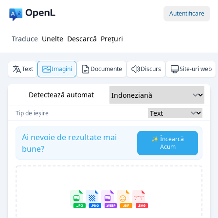
Autentificare
Traduce
Unelte
Descarcă
Prețuri
Text
Imagini
Documente
Discurs
Site-uri web
Detectează automat
Tip de ieșire
Ai nevoie de rezultate mai
✨ Încearcă
Acum
bune?