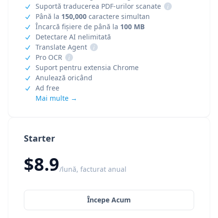
Suportă traducerea PDF-urilor scanate
i
Până la
150,000
caractere simultan
Încarcă fișiere de până la
100 MB
Detectare AI nelimitată
Translate Agent
i
Pro OCR
i
Suport pentru extensia Chrome
Anulează oricând
Ad free
Mai multe →
Starter
$8.9
/lună, facturat anual
Începe Acum