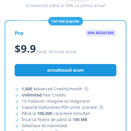
Economisiți până la 50% cu planul anual
Cel mai popular
Pro
50% REDUCERE
$9.9
/lună, facturat anual
actualizează acum
1,000
Advanced Credits/month
i
Unlimited
Fast Credits
10 traduceri imagine-la-imagine/zi
Suportă traducerea PDF-urilor scanate
i
Până la
100,000
caractere simultan
Încarcă fișiere de până la
100 MB
Detectare AI nelimitată