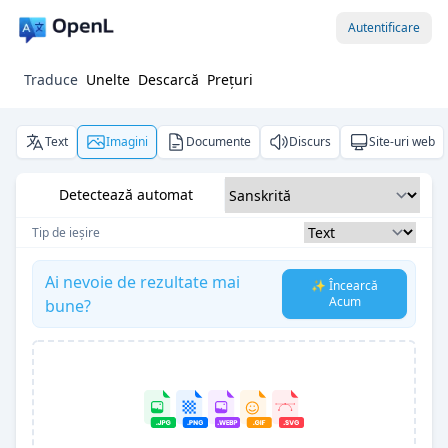
Autentificare
Traduce
Unelte
Descarcă
Prețuri
Text
Imagini
Documente
Discurs
Site-uri web
Detectează automat
Tip de ieșire
Ai nevoie de rezultate mai
✨ Încearcă
Acum
bune?