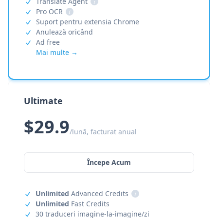
Translate Agent
i
Pro OCR
i
Suport pentru extensia Chrome
Anulează oricând
Ad free
Mai multe →
Ultimate
$29.9
/lună, facturat anual
Începe Acum
Unlimited
Advanced Credits
i
Unlimited
Fast Credits
30 traduceri imagine-la-imagine/zi