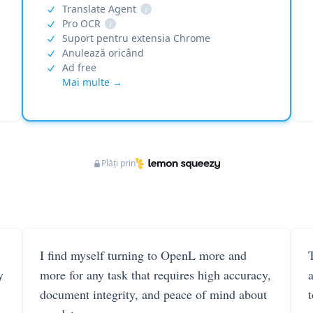
Translate Agent
i
Pro OCR
i
Suport pentru extensia Chrome
Anulează oricând
Ad free
Mai multe →
Plăți prin
I find myself turning to OpenL more and
T
y
more for any task that requires high accuracy,
document integrity, and peace of mind about