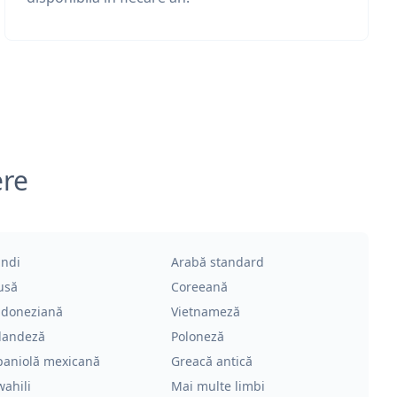
ere
indi
Arabă standard
usă
Coreeană
ndoneziană
Vietnameză
landeză
Poloneză
paniolă mexicană
Greacă antică
wahili
Mai multe limbi