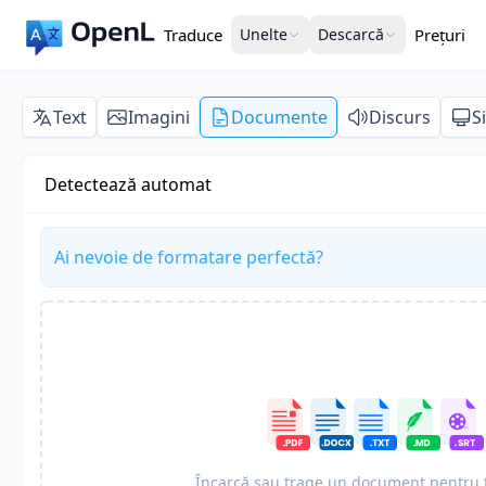
Traduce
Unelte
Descarcă
Prețuri
Text
Imagini
Documente
Discurs
S
Detectează automat
Ai nevoie de formatare perfectă?
Încarcă sau trage un document pentru 