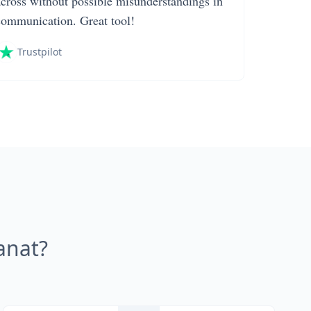
across without possible misunderstandings in
communication. Great tool!
Trustpilot
anat?