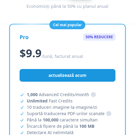
Economisiți până la 50% cu planul anual
Cel mai popular
Pro
50% REDUCERE
$9.9
/lună, facturat anual
actualizează acum
1,000
Advanced Credits/month
i
Unlimited
Fast Credits
10 traduceri imagine-la-imagine/zi
Suportă traducerea PDF-urilor scanate
i
Până la
100,000
caractere simultan
Încarcă fișiere de până la
100 MB
Detectare AI nelimitată