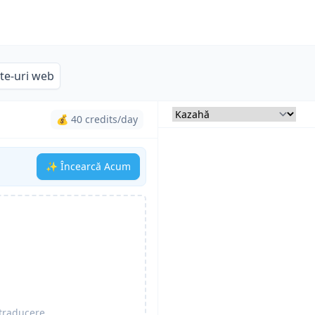
ite-uri web
💰 40 credits/day
✨ Încearcă Acum
traducere