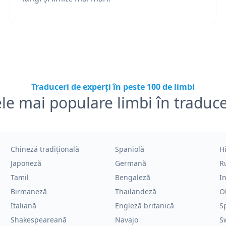
Traduceri de experți în peste 100 de limbi
le mai populare limbi în traduc
Chineză tradițională
Spaniolă
H
Japoneză
Germană
R
Tamil
Bengaleză
I
Birmaneză
Thailandeză
O
Italiană
Engleză britanică
S
Shakespeareană
Navajo
S