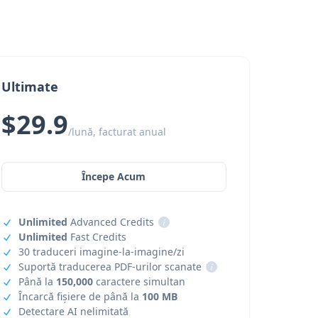
Ultimate
$29.9
/lună, facturat anual
Începe Acum
Unlimited
Advanced Credits
i
Unlimited
Fast Credits
30 traduceri imagine-la-imagine/zi
Suportă traducerea PDF-urilor scanate
i
Până la
150,000
caractere simultan
Încarcă fișiere de până la
100 MB
Detectare AI nelimitată