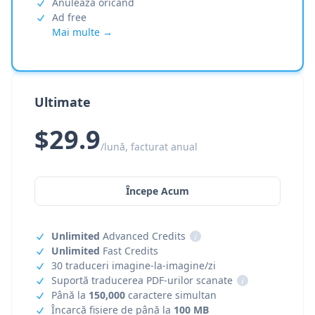
Anulează oricând
Ad free
Mai multe →
Ultimate
$29.9
/lună, facturat anual
Începe Acum
Unlimited
Advanced Credits
i
Unlimited
Fast Credits
30 traduceri imagine-la-imagine/zi
Suportă traducerea PDF-urilor scanate
i
Până la
150,000
caractere simultan
Încarcă fișiere de până la
100 MB