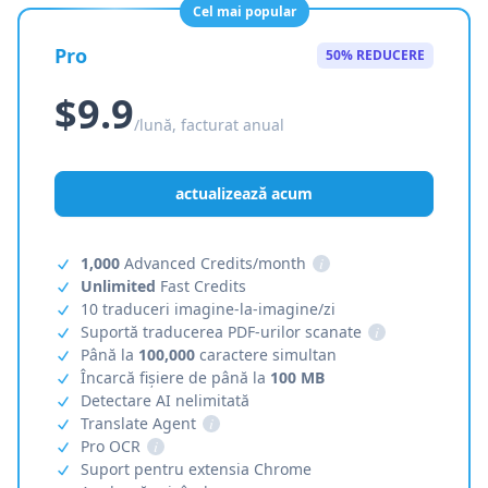
Cel mai popular
Pro
50% REDUCERE
$9.9
/lună, facturat anual
actualizează acum
1,000
Advanced Credits/month
i
Unlimited
Fast Credits
10 traduceri imagine-la-imagine/zi
Suportă traducerea PDF-urilor scanate
i
Până la
100,000
caractere simultan
Încarcă fișiere de până la
100 MB
Detectare AI nelimitată
Translate Agent
i
Pro OCR
i
Suport pentru extensia Chrome