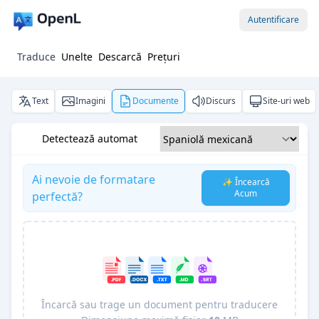
Autentificare
Traduce
Unelte
Descarcă
Prețuri
Text
Imagini
Documente
Discurs
Site-uri web
Detectează automat
Ai nevoie de formatare
✨ Încearcă
Acum
perfectă?
Încarcă sau trage un document pentru traducere