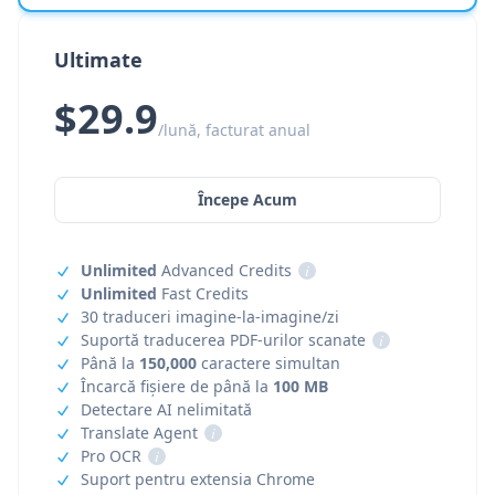
Ultimate
$29.9
/lună, facturat anual
Începe Acum
Unlimited
Advanced Credits
i
Unlimited
Fast Credits
30 traduceri imagine-la-imagine/zi
Suportă traducerea PDF-urilor scanate
i
Până la
150,000
caractere simultan
Încarcă fișiere de până la
100 MB
Detectare AI nelimitată
Translate Agent
i
Pro OCR
i
Suport pentru extensia Chrome