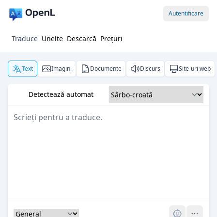
Autentificare
Traduce
Unelte
Descarcă
Prețuri
Text
Imagini
Documente
Discurs
Site-uri web
Detectează automat
Pro