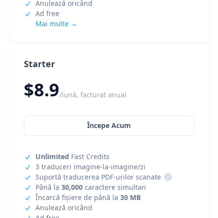
Anulează oricând
Ad free
Mai multe →
Starter
$8.9
/lună, facturat anual
Începe Acum
Unlimited
Fast Credits
3 traduceri imagine-la-imagine/zi
Suportă traducerea PDF-urilor scanate
i
Până la
30,000
caractere simultan
Încarcă fișiere de până la
30 MB
Anulează oricând
Ad free