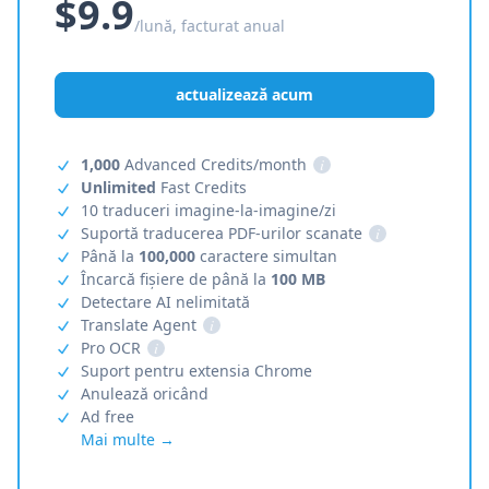
$9.9
/lună, facturat anual
actualizează acum
1,000
Advanced Credits/month
i
Unlimited
Fast Credits
10 traduceri imagine-la-imagine/zi
Suportă traducerea PDF-urilor scanate
i
Până la
100,000
caractere simultan
Încarcă fișiere de până la
100 MB
Detectare AI nelimitată
Translate Agent
i
Pro OCR
i
Suport pentru extensia Chrome
Anulează oricând
Ad free
Mai multe →