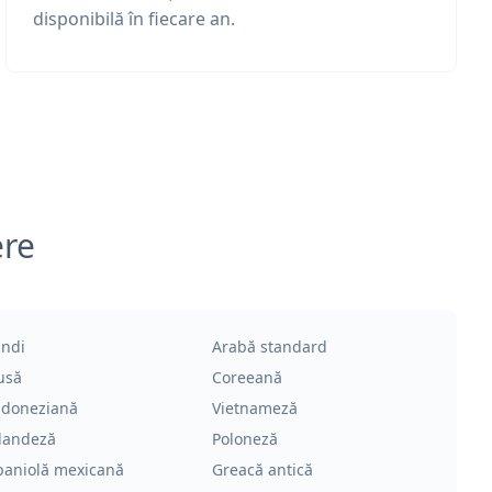
disponibilă în fiecare an.
ere
indi
Arabă standard
usă
Coreeană
ndoneziană
Vietnameză
landeză
Poloneză
paniolă mexicană
Greacă antică