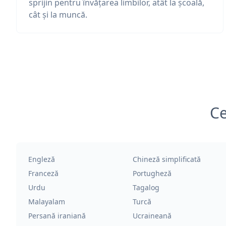
sprijin pentru învățarea limbilor, atât la școală,
cât și la muncă.
Ce
Engleză
Chineză simplificată
Franceză
Portugheză
Urdu
Tagalog
Malayalam
Turcă
Persană iraniană
Ucraineană