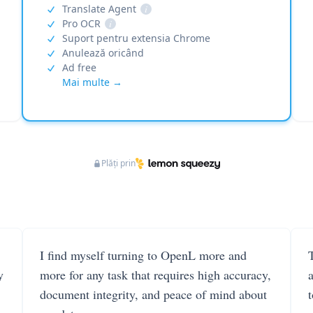
Translate Agent
i
Pro OCR
i
Suport pentru extensia Chrome
Anulează oricând
Ad free
Mai multe →
Plăți prin
I find myself turning to OpenL more and
T
y
more for any task that requires high accuracy,
document integrity, and peace of mind about