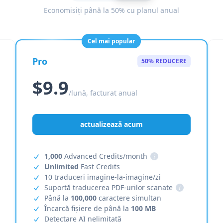
Economisiți până la 50% cu planul anual
Cel mai popular
Pro
50% REDUCERE
$9.9
/lună, facturat anual
actualizează acum
1,000
Advanced Credits/month
i
Unlimited
Fast Credits
10 traduceri imagine-la-imagine/zi
Suportă traducerea PDF-urilor scanate
i
Până la
100,000
caractere simultan
Încarcă fișiere de până la
100 MB
Detectare AI nelimitată