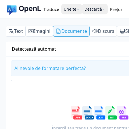
Traduce
Unelte
Descarcă
Prețuri
Text
Imagini
Documente
Discurs
S
Detectează automat
Ai nevoie de formatare perfectă?
Încarcă sau trage un document pentru 