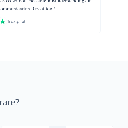
across without possible misunderstandings in
communication. Great tool!
Trustpilot
rare?