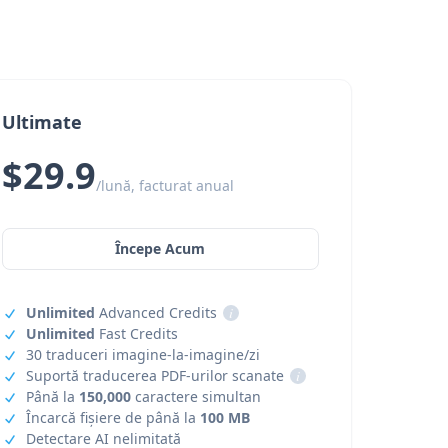
Ultimate
$29.9
/lună, facturat anual
Începe Acum
Unlimited
Advanced Credits
i
Unlimited
Fast Credits
30 traduceri imagine-la-imagine/zi
Suportă traducerea PDF-urilor scanate
i
Până la
150,000
caractere simultan
Încarcă fișiere de până la
100 MB
Detectare AI nelimitată