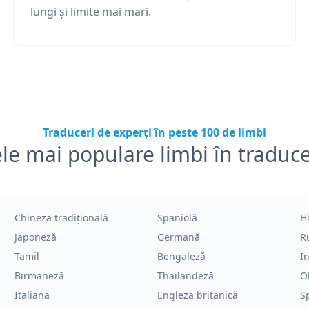
lungi și limite mai mari.
Traduceri de experți în peste 100 de limbi
le mai populare limbi în traduc
Chineză tradițională
Spaniolă
H
Japoneză
Germană
R
Tamil
Bengaleză
I
Birmaneză
Thailandeză
O
Italiană
Engleză britanică
S