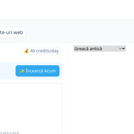
ite-uri web
💰 40 credits/day
✨ Încearcă Acum
traducere