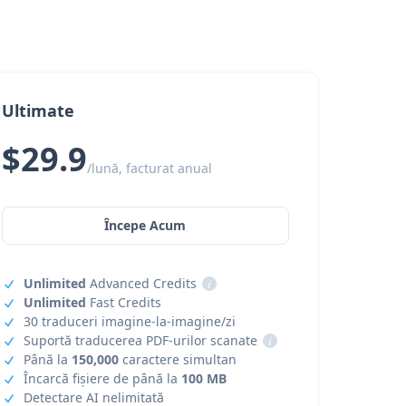
Ultimate
$29.9
/lună, facturat anual
Începe Acum
Unlimited
Advanced Credits
i
Unlimited
Fast Credits
30 traduceri imagine-la-imagine/zi
Suportă traducerea PDF-urilor scanate
i
Până la
150,000
caractere simultan
Încarcă fișiere de până la
100 MB
Detectare AI nelimitată