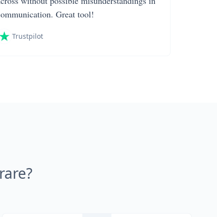
across without possible misunderstandings in
communication. Great tool!
Trustpilot
rare?