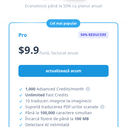
Economisiți până la 50% cu planul anual
Cel mai popular
Pro
50% REDUCERE
$9.9
/lună, facturat anual
actualizează acum
1,000
Advanced Credits/month
i
Unlimited
Fast Credits
10 traduceri imagine-la-imagine/zi
Suportă traducerea PDF-urilor scanate
i
Până la
100,000
caractere simultan
Încarcă fișiere de până la
100 MB
Detectare AI nelimitată