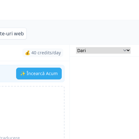
ite-uri web
💰 40 credits/day
✨ Încearcă Acum
traducere