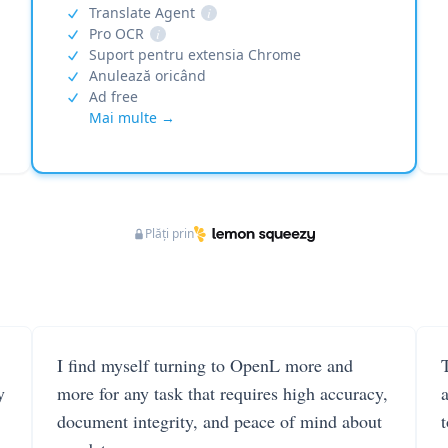
Translate Agent
i
Pro OCR
i
Suport pentru extensia Chrome
Anulează oricând
Ad free
Mai multe →
Plăți prin
I find myself turning to OpenL more and
T
y
more for any task that requires high accuracy,
document integrity, and peace of mind about