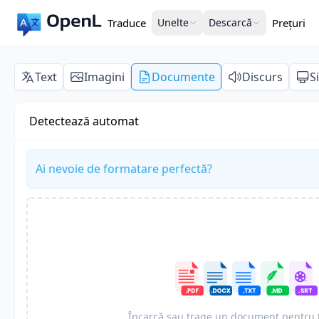
Traduce
Unelte
Descarcă
Prețuri
Text
Imagini
Documente
Discurs
S
Detectează automat
Ai nevoie de formatare perfectă?
Încarcă sau trage un document pentru 