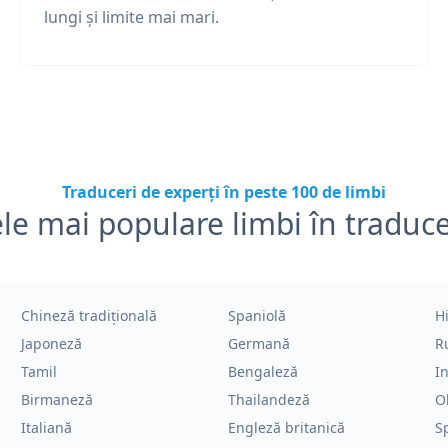
lungi și limite mai mari.
Traduceri de experți în peste 100 de limbi
le mai populare limbi în traduc
Chineză tradițională
Spaniolă
H
Japoneză
Germană
R
Tamil
Bengaleză
I
Birmaneză
Thailandeză
O
Italiană
Engleză britanică
S