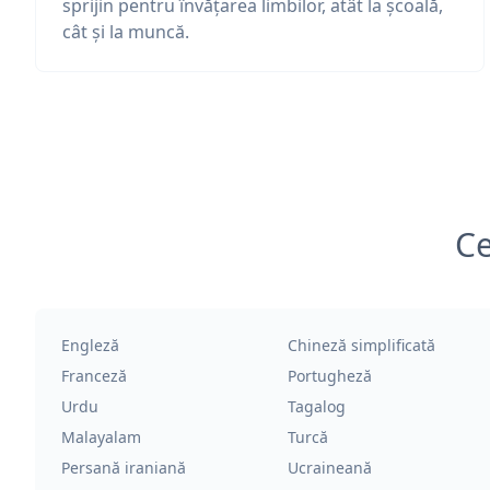
sprijin pentru învățarea limbilor, atât la școală,
cât și la muncă.
Ce
Engleză
Chineză simplificată
Franceză
Portugheză
Urdu
Tagalog
Malayalam
Turcă
Persană iraniană
Ucraineană