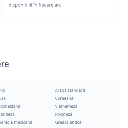
disponibilă în fiecare an.
ere
indi
Arabă standard
usă
Coreeană
ndoneziană
Vietnameză
landeză
Poloneză
paniolă mexicană
Greacă antică