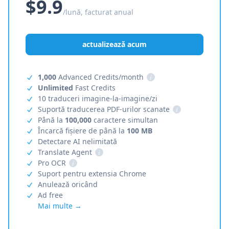
$9.9
/lună, facturat anual
actualizează acum
1,000
Advanced Credits/month
i
Unlimited
Fast Credits
10 traduceri imagine-la-imagine/zi
Suportă traducerea PDF-urilor scanate
i
Până la
100,000
caractere simultan
Încarcă fișiere de până la
100 MB
Detectare AI nelimitată
Translate Agent
i
Pro OCR
i
Suport pentru extensia Chrome
Anulează oricând
Ad free
Mai multe →