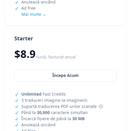
Anulează oricând
Ad free
Mai multe →
Starter
$8.9
/lună, facturat anual
Începe Acum
Unlimited
Fast Credits
3 traduceri imagine-la-imagine/zi
Suportă traducerea PDF-urilor scanate
i
Până la
30,000
caractere simultan
Încarcă fișiere de până la
30 MB
Anulează oricând
Ad free