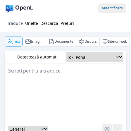
Autentificare
Traduce
Unelte
Descarcă
Prețuri
Text
Imagini
Documente
Discurs
Site-uri web
Detectează automat
Pro