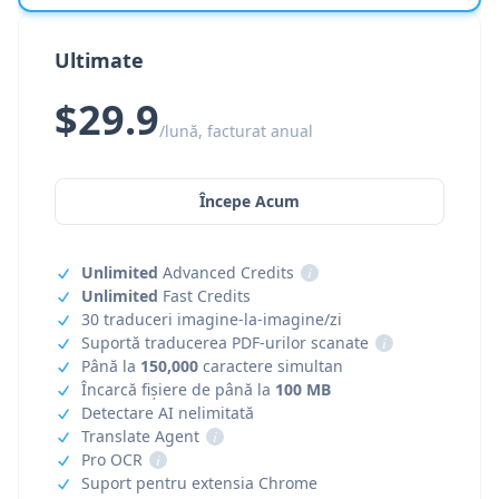
Ultimate
$29.9
/lună, facturat anual
Începe Acum
Unlimited
Advanced Credits
i
Unlimited
Fast Credits
30 traduceri imagine-la-imagine/zi
Suportă traducerea PDF-urilor scanate
i
Până la
150,000
caractere simultan
Încarcă fișiere de până la
100 MB
Detectare AI nelimitată
Translate Agent
i
Pro OCR
i
Suport pentru extensia Chrome