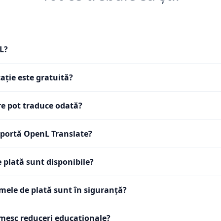
L?
ație este gratuită?
re pot traduce odată?
uportă OpenL Translate?
 plată sunt disponibile?
 mele de plată sunt în siguranță?
imesc reduceri educaționale?