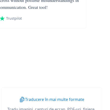
across without possible misunderstandings in
communication. Great tool!
Trustpilot
Traducere în mai multe formate
Tradu imagini, capturi de ecran, PDF-uri, fișiere