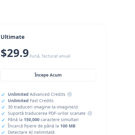
Ultimate
$29.9
/lună, facturat anual
Începe Acum
Unlimited
Advanced Credits
i
Unlimited
Fast Credits
30 traduceri imagine-la-imagine/zi
Suportă traducerea PDF-urilor scanate
i
Până la
150,000
caractere simultan
Încarcă fișiere de până la
100 MB
Detectare AI nelimitată