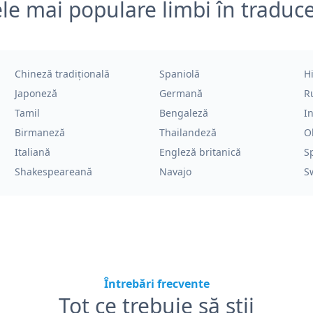
le mai populare limbi în traduc
Chineză tradițională
Spaniolă
H
Japoneză
Germană
R
Tamil
Bengaleză
I
Birmaneză
Thailandeză
O
Italiană
Engleză britanică
S
Shakespeareană
Navajo
S
Întrebări frecvente
Tot ce trebuie să știi