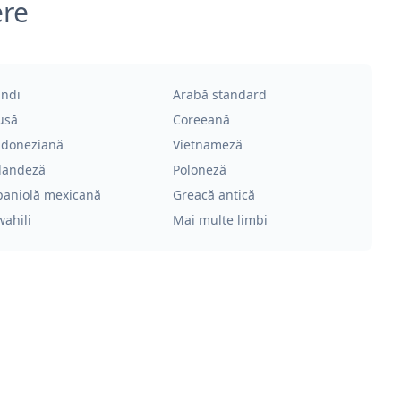
ere
indi
Arabă standard
usă
Coreeană
ndoneziană
Vietnameză
landeză
Poloneză
paniolă mexicană
Greacă antică
wahili
Mai multe limbi