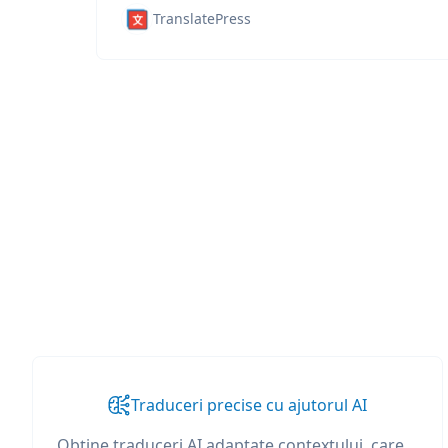
TranslatePress
Traduceri precise cu ajutorul AI
Obține traduceri AI adaptate contextului, care