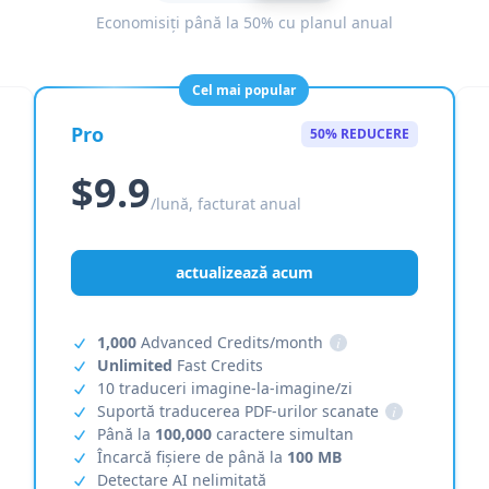
Economisiți până la 50% cu planul anual
Cel mai popular
Pro
50% REDUCERE
$9.9
/lună, facturat anual
actualizează acum
1,000
Advanced Credits/month
i
Unlimited
Fast Credits
10 traduceri imagine-la-imagine/zi
Suportă traducerea PDF-urilor scanate
i
Până la
100,000
caractere simultan
Încarcă fișiere de până la
100 MB
Detectare AI nelimitată