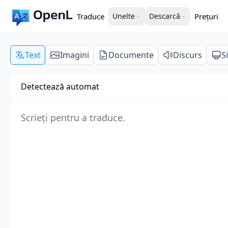
Traduce
Unelte
Descarcă
Prețuri
Text
Imagini
Documente
Discurs
S
Detectează automat