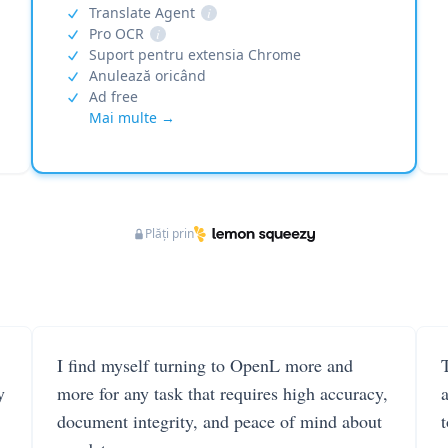
Translate Agent
i
Pro OCR
i
Suport pentru extensia Chrome
Anulează oricând
Ad free
Mai multe →
Plăți prin
I find myself turning to OpenL more and
T
y
more for any task that requires high accuracy,
document integrity, and peace of mind about