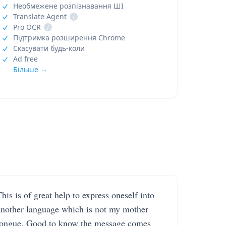
Необмежене розпізнавання ШІ
Translate Agent
i
Pro OCR
i
Підтримка розширення Chrome
Скасувати будь-коли
Ad free
Більше →
his is of great help to express oneself into
another language which is not my mother
tongue. Good to know the message comes