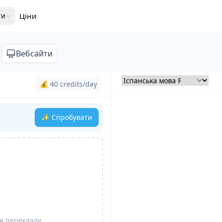
ти
Ціни
Вебсайти
💰 40 credits/day
✨ Спробувати
я перекладу