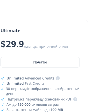
Ultimate
$29.9
/місяць, при річній оплаті
Почати
Unlimited
Advanced Credits
i
Unlimited
Fast Credits
30 перекладів зображення в зображення/
день
Підтримка перекладу сканованих PDF
i
Аж до
150,000
символів за раз
Завантаження файлів до
100 MB