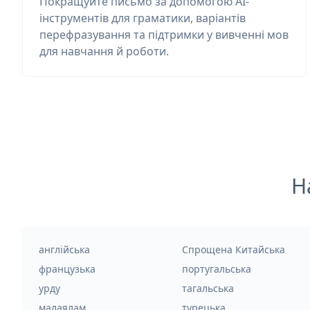
Покращуйте письмо за допомогою AI-
інструментів для граматики, варіантів
перефразування та підтримки у вивченні мов
для навчання й роботи.
Н
англійська
Спрощена Китайська
французька
португальська
урду
тагальська
малаялам
турецька