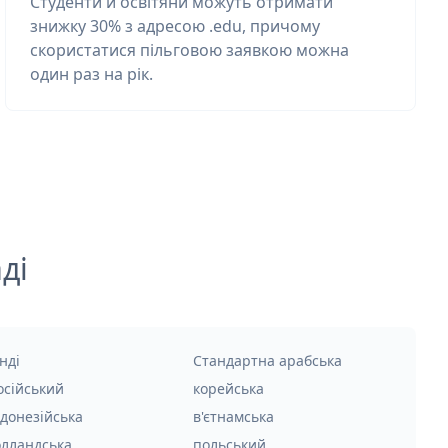
Студенти й освітяни можуть отримати
знижку 30% з адресою .edu, причому
скористатися пільговою заявкою можна
один раз на рік.
ді
нді
Стандартна арабська
осійський
корейська
ндонезійська
в'єтнамська
олландська
польський