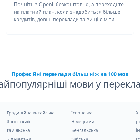
Почніть з OpenL безкоштовно, а переходьте
на платний план, коли знадобиться більше
кредитів, довші переклади та вищі ліміти.
Професійні переклади більш ніж на 100 мов
айпопулярніші мови у перекла
Традиційна китайська
Іспанська
Хі
Японський
Німецький
р
тамільська
Бенгальська
і
Бірманська
тайська
г