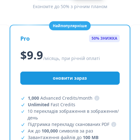
Економте до 50% з річним планом
Найпопулярніше
Pro
50% ЗНИЖКА
$9.9
/місяць, при річній оплаті
оновити зараз
1,000
Advanced Credits/month
i
Unlimited
Fast Credits
10 перекладів зображення в зображення/
день
Підтримка перекладу сканованих PDF
i
Аж до
100,000
символів за раз
Завантаження файлів до
100 MB