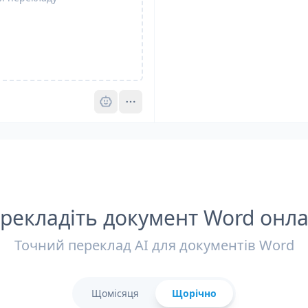
Pro
рекладіть документ Word онл
Точний переклад AI для документів Word
Щомісяця
Щорічно