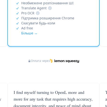
Необмежене розпізнавання ШІ
Translate Agent
i
Pro OCR
i
Підтримка розширення Chrome
Скасувати будь-коли
Ad free
Більше →
Оплата через
I find myself turning to OpenL more and
T
y
more for any task that requires high accuracy,
document integrity, and peace of mind about