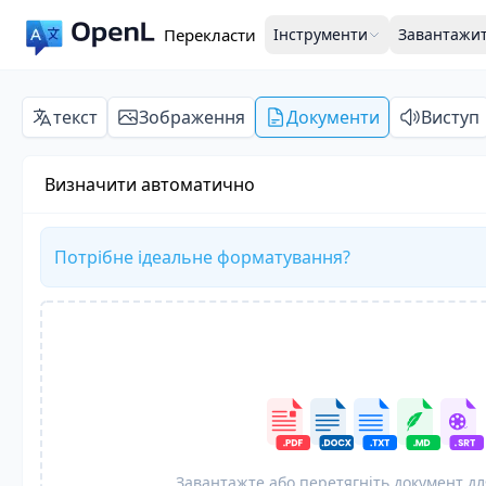
Перекласти
Інструменти
Завантажи
текст
Зображення
Документи
Виступ
Визначити автоматично
Потрібне ідеальне форматування?
Завантажте або перетягніть документ дл