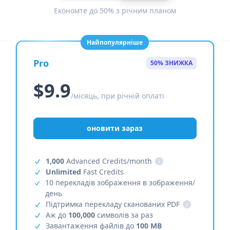
Економте до 50% з річним планом
Найпопулярніше
Pro
50% ЗНИЖКА
$9.9
/місяць, при річній оплаті
оновити зараз
1,000
Advanced Credits/month
i
Unlimited
Fast Credits
10 перекладів зображення в зображення/
день
Підтримка перекладу сканованих PDF
i
Аж до
100,000
символів за раз
Завантаження файлів до
100 MB