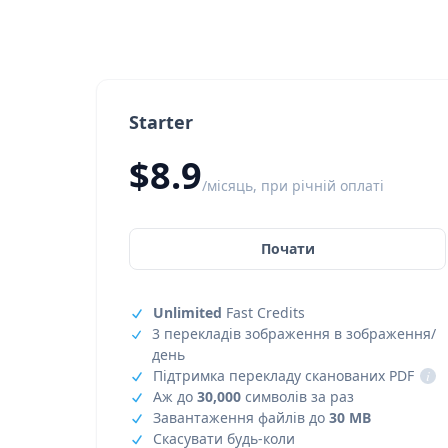
Starter
$8.9
/місяць, при річній оплаті
Почати
Unlimited
Fast Credits
3 перекладів зображення в зображення/
день
Підтримка перекладу сканованих PDF
i
Аж до
30,000
символів за раз
Завантаження файлів до
30 MB
Скасувати будь-коли