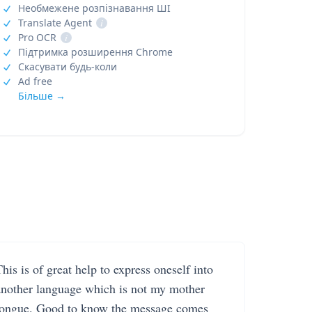
Необмежене розпізнавання ШІ
Translate Agent
i
Pro OCR
i
Підтримка розширення Chrome
Скасувати будь-коли
Ad free
Більше →
his is of great help to express oneself into
another language which is not my mother
tongue. Good to know the message comes