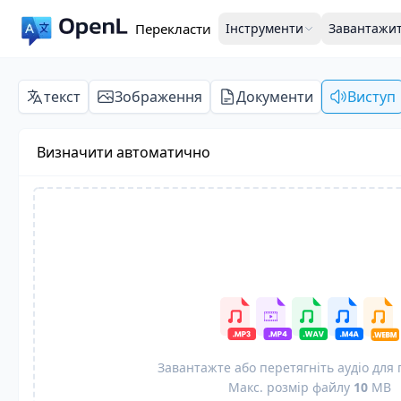
Перекласти
Інструменти
Завантажи
текст
Зображення
Документи
Виступ
Визначити автоматично
Завантажте або перетягніть аудіо для
Макс. розмір файлу
10
MB