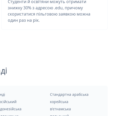
Студенти й освітяни можуть отримати
знижку 30% з адресою .edu, причому
скористатися пільговою заявкою можна
один раз на рік.
ді
нді
Стандартна арабська
осійський
корейська
ндонезійська
в'єтнамська