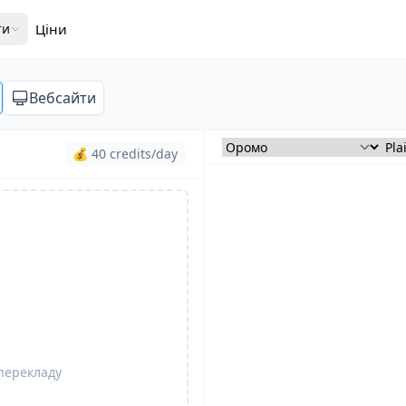
ти
Ціни
Вебсайти
💰 40 credits/day
 перекладу