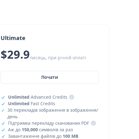
Ultimate
$29.9
/місяць, при річній оплаті
Почати
Unlimited
Advanced Credits
i
Unlimited
Fast Credits
30 перекладів зображення в зображення/
день
Підтримка перекладу сканованих PDF
i
Аж до
150,000
символів за раз
Завантаження файлів до
100 MB