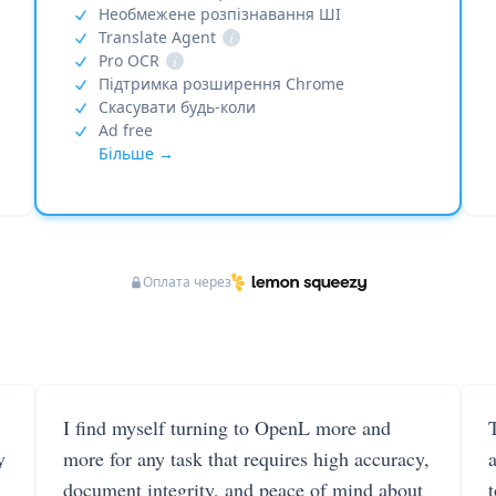
Необмежене розпізнавання ШІ
Translate Agent
i
Pro OCR
i
Підтримка розширення Chrome
Скасувати будь-коли
Ad free
Більше →
Оплата через
I find myself turning to OpenL more and
T
y
more for any task that requires high accuracy,
document integrity, and peace of mind about