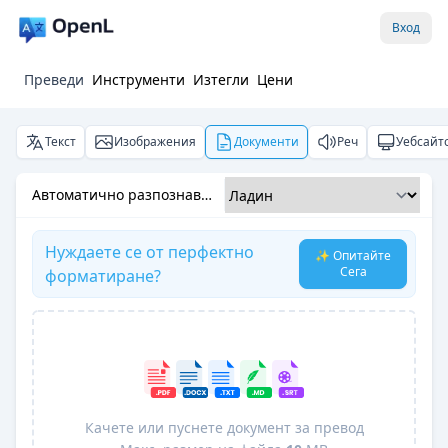
Вход
Преведи
Инструменти
Изтегли
Цени
Текст
Изображения
Документи
Реч
Уебсайт
Автоматично разпознаване
Нуждаете се от перфектно
✨ Опитайте
Сега
форматиране?
Качете или пуснете документ за превод