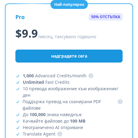
Най-популярно
Pro
50% ОТСТЪПКА
$9.9
/месец, таксувано годишно
надградете сега
1,000
Advanced Credits/month
i
Unlimited
Fast Credits
10 превода изображение към изображение/
ден
Поддържа превод на сканирани PDF
i
файлове
До
100,000
знака наведнъж
Качвайте файлове до
100 MB
Неограничено AI откриване
Translate Agent
i