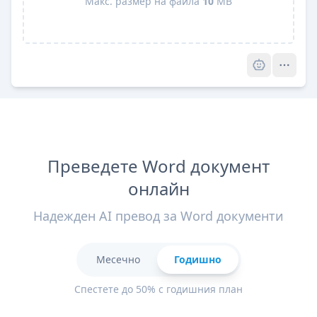
Макс. размер на файла
10
MB
Pro
Преведете Word документ
онлайн
Надежден AI превод за Word документи
Месечно
Годишно
Спестете до 50% с годишния план