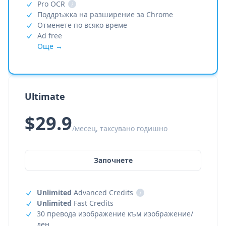
Pro OCR
i
Поддръжка на разширение за Chrome
Отменете по всяко време
Ad free
Още →
Ultimate
$29.9
/месец, таксувано годишно
Започнете
Unlimited
Advanced Credits
i
Unlimited
Fast Credits
30 превода изображение към изображение/
ден