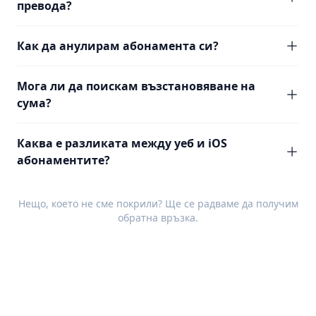
превода?
Как да анулирам абонамента си?
Мога ли да поискам възстановяване на
сума?
Каква е разликата между уеб и iOS
абонаментите?
Нещо, което не сме покрили? Ще се радваме да получим
обратна връзка
.