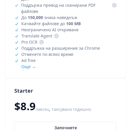
Поддържа превод на сканирани PDF
i
файлове
До
150,000
знака наведнъж
Качвайте файлове до
100 MB
Неограничено AI откриване
Translate Agent
i
Pro OCR
i
Поддръжка на разширение за Chrome
Отменете по всяко време
Ad free
Още →
Starter
$8.9
/месец, таксувано годишно
Започнете