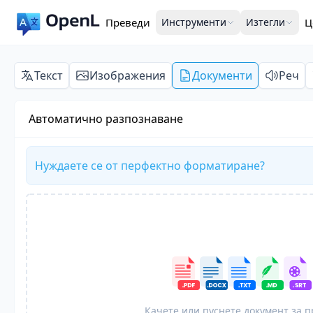
Преведи
Инструменти
Изтегли
Ц
Текст
Изображения
Документи
Реч
Автоматично разпознаване
Нуждаете се от перфектно форматиране?
Качете или пуснете документ за 