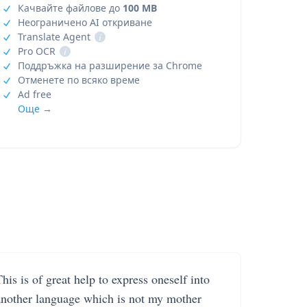
Качвайте файлове до
100 MB
Неограничено AI откриване
Translate Agent
i
Pro OCR
i
Поддръжка на разширение за Chrome
Отменете по всяко време
Ad free
Още →
his is of great help to express oneself into
another language which is not my mother