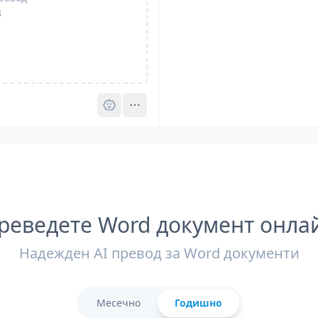
B
Pro
реведете Word документ онла
Надежден AI превод за Word документи
Месечно
Годишно