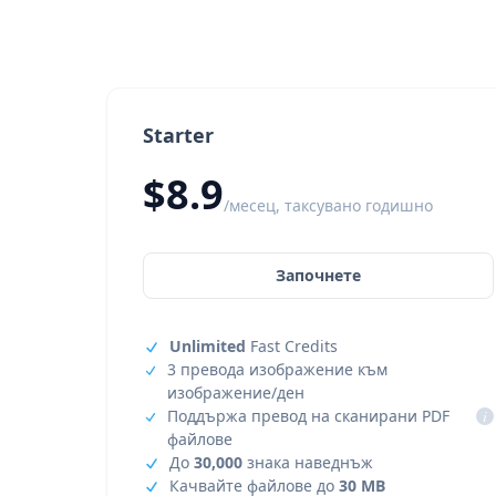
Starter
$8.9
/месец, таксувано годишно
Започнете
Unlimited
Fast Credits
3 превода изображение към
изображение/ден
Поддържа превод на сканирани PDF
i
файлове
До
30,000
знака наведнъж
Качвайте файлове до
30 MB