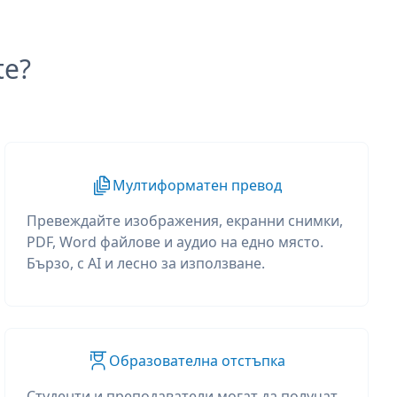
te?
Мултиформатен превод
Превеждайте изображения, екранни снимки,
PDF, Word файлове и аудио на едно място.
Бързо, с AI и лесно за използване.
Образователна отстъпка
Студенти и преподаватели могат да получат