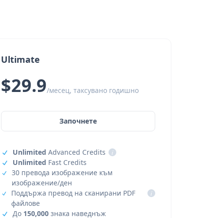
Ultimate
$29.9
/месец, таксувано годишно
Започнете
Unlimited
Advanced Credits
i
Unlimited
Fast Credits
30 превода изображение към
изображение/ден
Поддържа превод на сканирани PDF
i
файлове
До
150,000
знака наведнъж