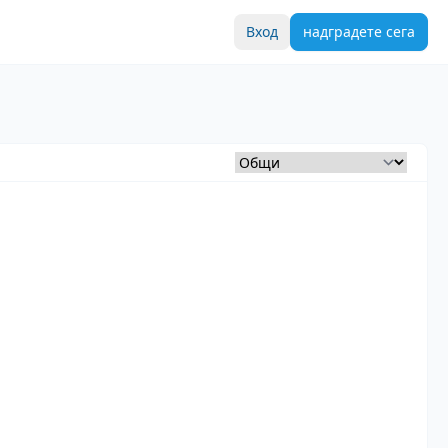
Вход
надградете сега