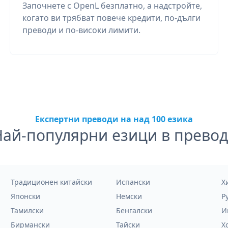
Започнете с OpenL безплатно, а надстройте,
когато ви трябват повече кредити, по-дълги
преводи и по-високи лимити.
Експертни преводи на над 100 езика
Най-популярни езици в превод
Традиционен китайски
Испански
Х
Японски
Немски
Р
Тамилски
Бенгалски
И
Бирмански
Тайски
Х