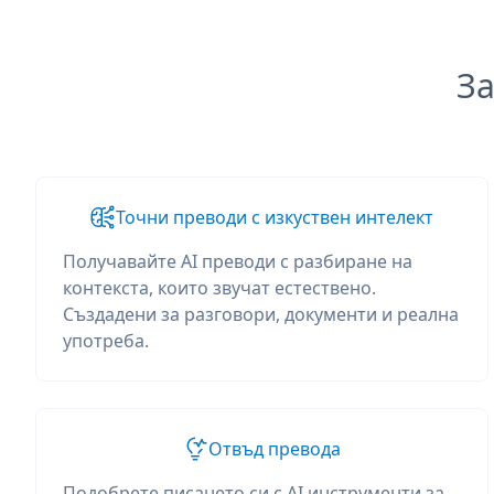
За
Точни преводи с изкуствен интелект
Получавайте AI преводи с разбиране на
контекста, които звучат естествено.
Създадени за разговори, документи и реална
употреба.
Отвъд превода
Подобрете писането си с AI инструменти за