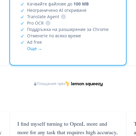
Качвайте файлове до
100 MB
Неограничено AI откриване
Translate Agent
i
Pro OCR
i
Поддръжка на разширение за Chrome
Отменете по всяко време
Ad free
Още →
Плащания чрез
I find myself turning to OpenL more and
T
y
more for any task that requires high accuracy,