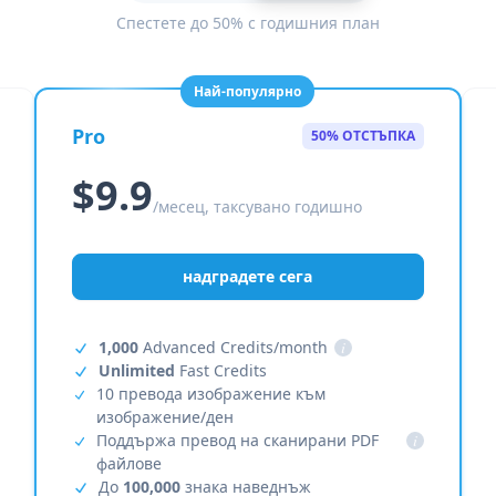
Спестете до 50% с годишния план
Най-популярно
Pro
50% ОТСТЪПКА
$9.9
/месец, таксувано годишно
надградете сега
1,000
Advanced Credits/month
i
Unlimited
Fast Credits
10 превода изображение към
изображение/ден
Поддържа превод на сканирани PDF
i
файлове
До
100,000
знака наведнъж