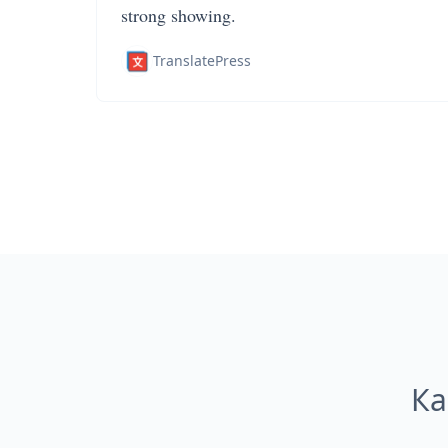
strong showing.
TranslatePress
Ка