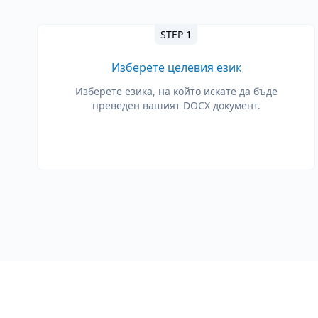
STEP 1
Изберете целевия език
Изберете езика, на който искате да бъде
преведен вашият DOCX документ.