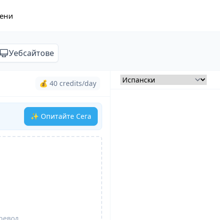
ени
Уебсайтове
💰 40 credits/day
✨ Опитайте Сега
превод