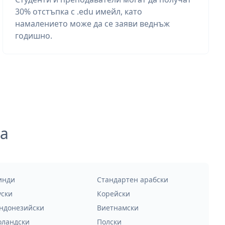
30% отстъпка с .edu имейл, като
намалението може да се заяви веднъж
годишно.
а
инди
Стандартен арабски
уски
Корейски
ндонезийски
Виетнамски
оландски
Полски