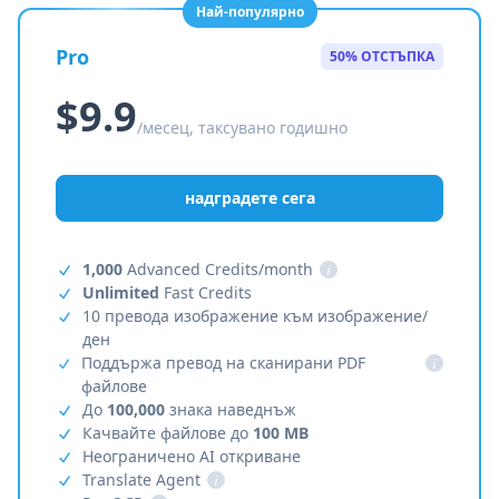
Най-популярно
Pro
50% ОТСТЪПКА
$9.9
/месец, таксувано годишно
надградете сега
1,000
Advanced Credits/month
i
Unlimited
Fast Credits
10 превода изображение към изображение/
ден
Поддържа превод на сканирани PDF
i
файлове
До
100,000
знака наведнъж
Качвайте файлове до
100 MB
Неограничено AI откриване
Translate Agent
i