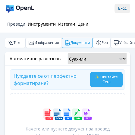
Вход
Преведи
Инструменти
Изтегли
Цени
Текст
Изображения
Документи
Реч
Уебсайт
Автоматично разпознаване
Нуждаете се от перфектно
✨ Опитайте
Сега
форматиране?
Качете или пуснете документ за превод