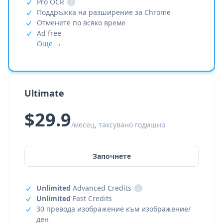
Pro OCR
i
Поддръжка на разширение за Chrome
Отменете по всяко време
Ad free
Още →
Ultimate
$29.9
/месец, таксувано годишно
Започнете
Unlimited
Advanced Credits
i
Unlimited
Fast Credits
30 превода изображение към изображение/
ден