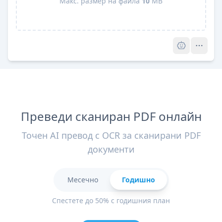
Макс. размер на файла
10
MB
Pro
Преведи сканиран PDF онлайн
Точен AI превод с OCR за сканирани PDF
документи
Месечно
Годишно
Спестете до 50% с годишния план