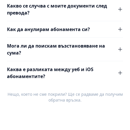
Какво се случва с моите документи след
превода?
Как да анулирам абонамента си?
Мога ли да поискам възстановяване на
сума?
Каква е разликата между уеб и iOS
абонаментите?
Нещо, което не сме покрили? Ще се радваме да получим
обратна връзка
.