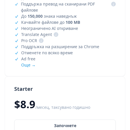
Поддържа превод на сканирани PDF
i
файлове
До
150,000
знака наведнъж
Качвайте файлове до
100 MB
Неограничено AI откриване
Translate Agent
i
Pro OCR
i
Поддръжка на разширение за Chrome
Отменете по всяко време
Ad free
Още →
Starter
$8.9
/месец, таксувано годишно
Започнете