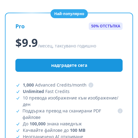
Най-популярно
Pro
50% ОТСТЪПКА
$9.9
/месец, таксувано годишно
надградете сега
1,000
Advanced Credits/month
i
Unlimited
Fast Credits
10 превода изображение към изображение/
ден
Поддържа превод на сканирани PDF
i
файлове
До
100,000
знака наведнъж
Качвайте файлове до
100 MB
Неограничено AI откриване