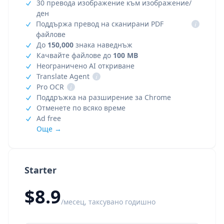
30 превода изображение към изображение/
ден
Поддържа превод на сканирани PDF
i
файлове
До
150,000
знака наведнъж
Качвайте файлове до
100 MB
Неограничено AI откриване
Translate Agent
i
Pro OCR
i
Поддръжка на разширение за Chrome
Отменете по всяко време
Ad free
Още →
Starter
$8.9
/месец, таксувано годишно