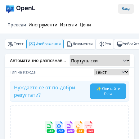
Вход
Преведи
Инструменти
Изтегли
Цени
Текст
Изображения
Документи
Реч
Уебсайт
Автоматично разпознаване
Тип на изхода
Нуждаете се от по-добри
✨ Опитайте
Сега
резултати?