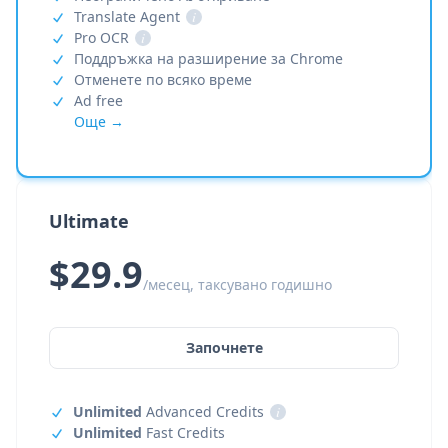
Translate Agent
i
Pro OCR
i
Поддръжка на разширение за Chrome
Отменете по всяко време
Ad free
Още →
Ultimate
$29.9
/месец, таксувано годишно
Започнете
Unlimited
Advanced Credits
i
Unlimited
Fast Credits