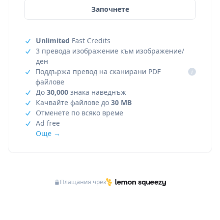
Започнете
Unlimited
Fast Credits
3 превода изображение към изображение/
ден
Поддържа превод на сканирани PDF
i
файлове
До
30,000
знака наведнъж
Качвайте файлове до
30 MB
Отменете по всяко време
Ad free
Още →
Плащания чрез