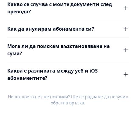
Какво се случва с моите документи след
превода?
Как да анулирам абонамента си?
Мога ли да поискам възстановяване на
сума?
Каква е разликата между уеб и iOS
абонаментите?
Нещо, което не сме покрили? Ще се радваме да получим
обратна връзка
.