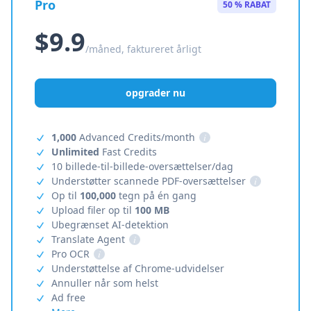
Pro
50 % RABAT
$9.9
/måned, faktureret årligt
opgrader nu
1,000
Advanced Credits/month
i
Unlimited
Fast Credits
10 billede-til-billede-oversættelser/dag
Understøtter scannede PDF-oversættelser
i
Op til
100,000
tegn på én gang
Upload filer op til
100 MB
Ubegrænset AI-detektion
Translate Agent
i
Pro OCR
i
Understøttelse af Chrome-udvidelser
Annuller når som helst
Ad free