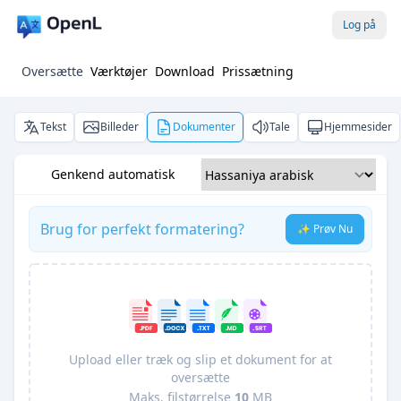
Log på
Oversætte
Værktøjer
Download
Prissætning
Tekst
Billeder
Dokumenter
Tale
Hjemmesider
Genkend automatisk
Brug for perfekt formatering?
✨ Prøv Nu
Upload eller træk og slip et dokument for at
oversætte
Maks. filstørrelse
10
MB