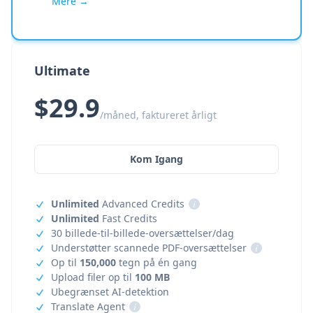
Mere →
Ultimate
$29.9
/måned, faktureret årligt
Kom Igang
Unlimited
Advanced Credits
i
Unlimited
Fast Credits
30 billede-til-billede-oversættelser/dag
Understøtter scannede PDF-oversættelser
i
Op til
150,000
tegn på én gang
Upload filer op til
100 MB
Ubegrænset AI-detektion
Translate Agent
i