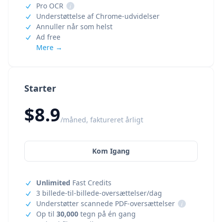
Pro OCR
i
Understøttelse af Chrome-udvidelser
Annuller når som helst
Ad free
Mere →
Starter
$8.9
/måned, faktureret årligt
Kom Igang
Unlimited
Fast Credits
3 billede-til-billede-oversættelser/dag
Understøtter scannede PDF-oversættelser
i
Op til
30,000
tegn på én gang