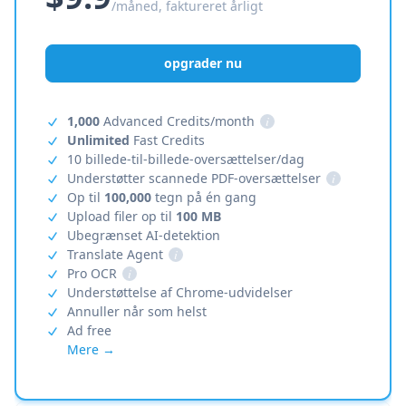
/måned, faktureret årligt
opgrader nu
1,000
Advanced Credits/month
i
Unlimited
Fast Credits
10 billede-til-billede-oversættelser/dag
Understøtter scannede PDF-oversættelser
i
Op til
100,000
tegn på én gang
Upload filer op til
100 MB
Ubegrænset AI-detektion
Translate Agent
i
Pro OCR
i
Understøttelse af Chrome-udvidelser
Annuller når som helst
Ad free
Mere →