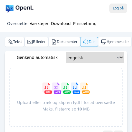
Log på
Oversætte
Værktøjer
Download
Prissætning
Tekst
Billeder
Dokumenter
Tale
Hjemmesider
Genkend automatisk
Upload eller træk og slip en lydfil for at oversætte
Maks. filstørrelse
10
MB
Pro