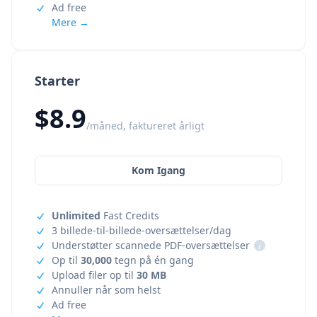
Ad free
Mere →
Starter
$8.9
/måned, faktureret årligt
Kom Igang
Unlimited
Fast Credits
3 billede-til-billede-oversættelser/dag
Understøtter scannede PDF-oversættelser
i
Op til
30,000
tegn på én gang
Upload filer op til
30 MB
Annuller når som helst
Ad free