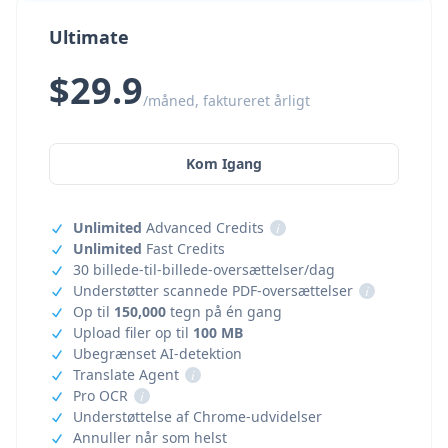
Ultimate
$29.9
/måned, faktureret årligt
Kom Igang
Unlimited
Advanced Credits
i
Unlimited
Fast Credits
30 billede-til-billede-oversættelser/dag
Understøtter scannede PDF-oversættelser
i
Op til
150,000
tegn på én gang
Upload filer op til
100 MB
Ubegrænset AI-detektion
Translate Agent
i
Pro OCR
i
Understøttelse af Chrome-udvidelser
Annuller når som helst