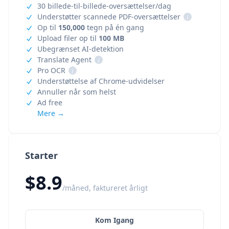
30 billede-til-billede-oversættelser/dag
Understøtter scannede PDF-oversættelser
i
Op til
150,000
tegn på én gang
Upload filer op til
100 MB
Ubegrænset AI-detektion
Translate Agent
i
Pro OCR
i
Understøttelse af Chrome-udvidelser
Annuller når som helst
Ad free
Mere →
Starter
$8.9
/måned, faktureret årligt
Kom Igang