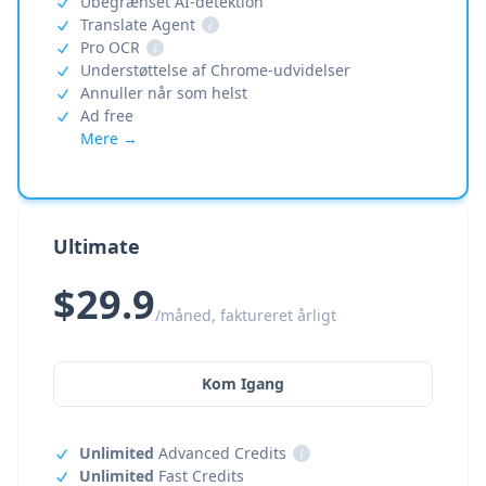
Ubegrænset AI-detektion
Translate Agent
i
Pro OCR
i
Understøttelse af Chrome-udvidelser
Annuller når som helst
Ad free
Mere →
Ultimate
$29.9
/måned, faktureret årligt
Kom Igang
Unlimited
Advanced Credits
i
Unlimited
Fast Credits