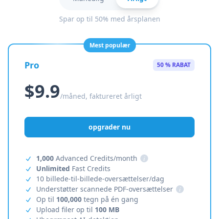
Spar op til 50% med årsplanen
Mest populær
Pro
50 % RABAT
$9.9
/måned, faktureret årligt
opgrader nu
1,000
Advanced Credits/month
i
Unlimited
Fast Credits
10 billede-til-billede-oversættelser/dag
Understøtter scannede PDF-oversættelser
i
Op til
100,000
tegn på én gang
Upload filer op til
100 MB