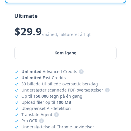
Ultimate
$29.9
/måned, faktureret årligt
Kom Igang
Unlimited
Advanced Credits
i
Unlimited
Fast Credits
30 billede-til-billede-oversættelser/dag
Understøtter scannede PDF-oversættelser
i
Op til
150,000
tegn på én gang
Upload filer op til
100 MB
Ubegrænset AI-detektion
Translate Agent
i
Pro OCR
i
Understøttelse af Chrome-udvidelser