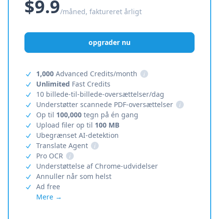
$9.9
/måned, faktureret årligt
opgrader nu
1,000
Advanced Credits/month
i
Unlimited
Fast Credits
10 billede-til-billede-oversættelser/dag
Understøtter scannede PDF-oversættelser
i
Op til
100,000
tegn på én gang
Upload filer op til
100 MB
Ubegrænset AI-detektion
Translate Agent
i
Pro OCR
i
Understøttelse af Chrome-udvidelser
Annuller når som helst
Ad free
Mere →