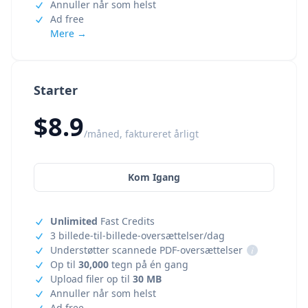
Annuller når som helst
Ad free
Mere →
Starter
$8.9
/måned, faktureret årligt
Kom Igang
Unlimited
Fast Credits
3 billede-til-billede-oversættelser/dag
Understøtter scannede PDF-oversættelser
i
Op til
30,000
tegn på én gang
Upload filer op til
30 MB
Annuller når som helst
Ad free