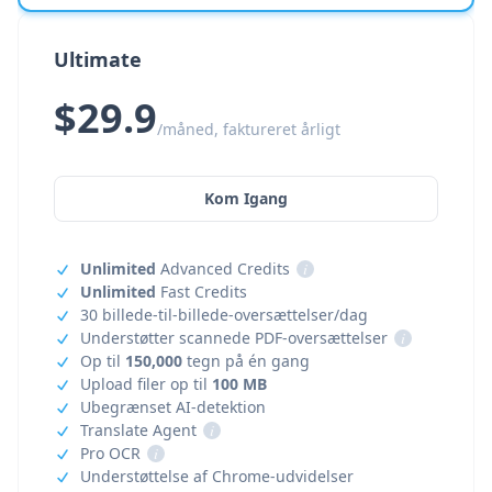
Ultimate
$29.9
/måned, faktureret årligt
Kom Igang
Unlimited
Advanced Credits
i
Unlimited
Fast Credits
30 billede-til-billede-oversættelser/dag
Understøtter scannede PDF-oversættelser
i
Op til
150,000
tegn på én gang
Upload filer op til
100 MB
Ubegrænset AI-detektion
Translate Agent
i
Pro OCR
i
Understøttelse af Chrome-udvidelser