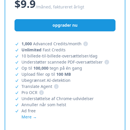
$9.9
/måned, faktureret årligt
opgrader nu
1,000
Advanced Credits/month
i
Unlimited
Fast Credits
10 billede-til-billede-oversættelser/dag
Understøtter scannede PDF-oversættelser
i
Op til
100,000
tegn på én gang
Upload filer op til
100 MB
Ubegrænset AI-detektion
Translate Agent
i
Pro OCR
i
Understøttelse af Chrome-udvidelser
Annuller når som helst
Ad free
Mere →