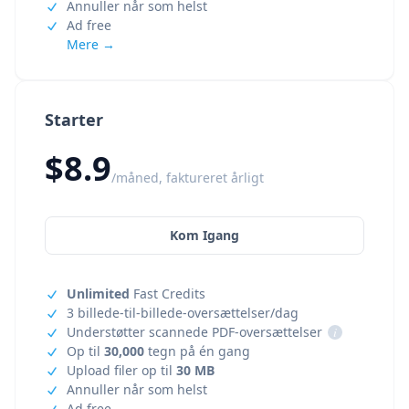
Annuller når som helst
Ad free
Mere →
Starter
$8.9
/måned, faktureret årligt
Kom Igang
Unlimited
Fast Credits
3 billede-til-billede-oversættelser/dag
Understøtter scannede PDF-oversættelser
i
Op til
30,000
tegn på én gang
Upload filer op til
30 MB
Annuller når som helst
Ad free