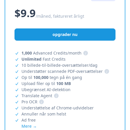
$9.9
/måned, faktureret årligt
opgrader nu
1,000
Advanced Credits/month
i
Unlimited
Fast Credits
10 billede-til-billede-oversættelser/dag
Understøtter scannede PDF-oversættelser
i
Op til
100,000
tegn på én gang
Upload filer op til
100 MB
Ubegrænset AI-detektion
Translate Agent
i
Pro OCR
i
Understøttelse af Chrome-udvidelser
Annuller når som helst
Ad free
Mere →