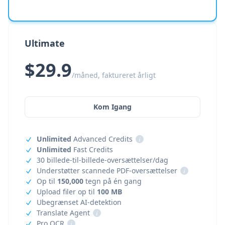
Ultimate
$29.9
/måned, faktureret årligt
Kom Igang
Unlimited
Advanced Credits
i
Unlimited
Fast Credits
30 billede-til-billede-oversættelser/dag
Understøtter scannede PDF-oversættelser
i
Op til
150,000
tegn på én gang
Upload filer op til
100 MB
Ubegrænset AI-detektion
Translate Agent
i
Pro OCR
i