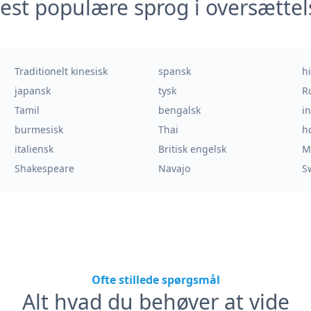
est populære sprog i oversættel
Traditionelt kinesisk
spansk
h
japansk
tysk
R
Tamil
bengalsk
i
burmesisk
Thai
h
italiensk
Britisk engelsk
M
Shakespeare
Navajo
S
Ofte stillede spørgsmål
Alt hvad du behøver at vide