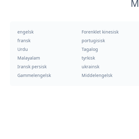
M
engelsk
Forenklet kinesisk
fransk
portugisisk
Urdu
Tagalog
Malayalam
tyrkisk
Iransk persisk
ukrainsk
Gammelengelsk
Middelengelsk