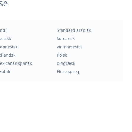
se
indi
Standard arabisk
ussisk
koreansk
ndonesisk
vietnamesisk
ollandsk
Polsk
exicansk spansk
oldgræsk
wahili
Flere sprog