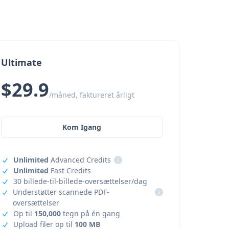
Ultimate
$29.9
/måned, faktureret årligt
Kom Igang
Unlimited
Advanced Credits
i
Unlimited
Fast Credits
30 billede-til-billede-oversættelser/dag
Understøtter scannede PDF-
i
oversættelser
Op til
150,000
tegn på én gang
Upload filer op til
100 MB