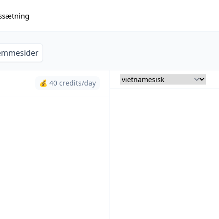
issætning
emmesider
💰 40 credits/day