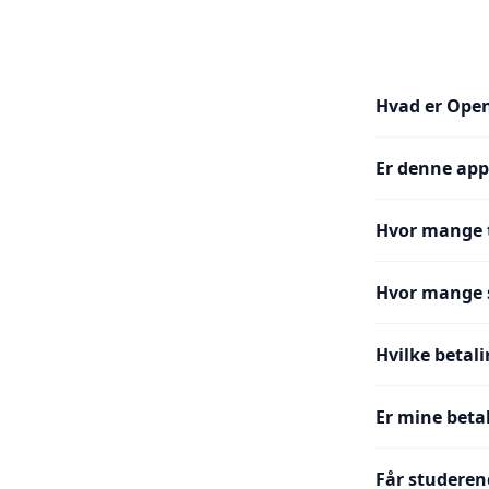
Hvad er Ope
Er denne app
Hvor mange t
Hvor mange s
Hvilke betal
Er mine beta
Får studere