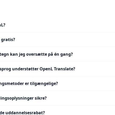
nL?
 gratis?
egn kan jeg oversætte på én gang?
prog understøtter OpenL Translate?
ingsmetoder er tilgængelige?
lingsoplysninger sikre?
nde uddannelsesrabat?