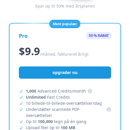
Spar op til 50% med årsplanen
Mest populær
Pro
50 % RABAT
$9.9
/måned, faktureret årligt
opgrader nu
1,000
Advanced Credits/month
i
Unlimited
Fast Credits
10 billede-til-billede-oversættelser/dag
Understøtter scannede PDF-
i
oversættelser
Op til
100,000
tegn på én gang
Upload filer op til
100 MB