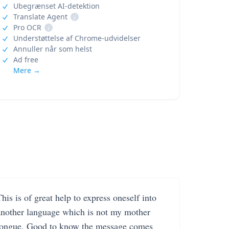
Ubegrænset AI-detektion
Translate Agent
i
Pro OCR
i
Understøttelse af Chrome-udvidelser
Annuller når som helst
Ad free
Mere →
his is of great help to express oneself into
another language which is not my mother
tongue. Good to know the message comes