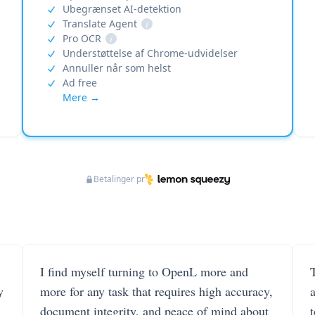
Ubegrænset AI-detektion
Translate Agent
i
Pro OCR
i
Understøttelse af Chrome-udvidelser
Annuller når som helst
Ad free
Mere →
Betalinger pr
I find myself turning to OpenL more and
T
y
more for any task that requires high accuracy,
document integrity, and peace of mind about