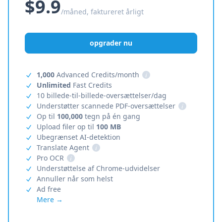
$9.9
/måned, faktureret årligt
opgrader nu
1,000
Advanced Credits/month
i
Unlimited
Fast Credits
10 billede-til-billede-oversættelser/dag
Understøtter scannede PDF-oversættelser
i
Op til
100,000
tegn på én gang
Upload filer op til
100 MB
Ubegrænset AI-detektion
Translate Agent
i
Pro OCR
i
Understøttelse af Chrome-udvidelser
Annuller når som helst
Ad free
Mere →