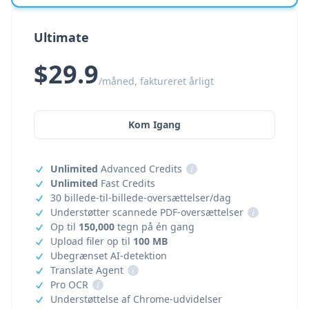
Ultimate
$29.9
/måned, faktureret årligt
Kom Igang
Unlimited
Advanced Credits
i
Unlimited
Fast Credits
30 billede-til-billede-oversættelser/dag
Understøtter scannede PDF-oversættelser
i
Op til
150,000
tegn på én gang
Upload filer op til
100 MB
Ubegrænset AI-detektion
Translate Agent
i
Pro OCR
i
Understøttelse af Chrome-udvidelser