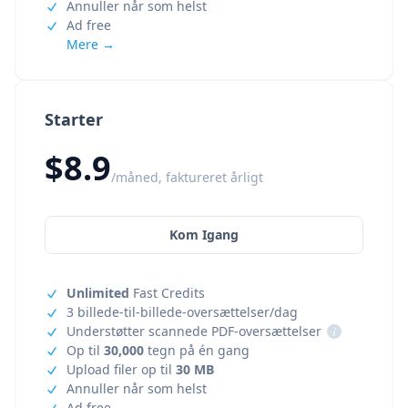
Annuller når som helst
Ad free
Mere →
Starter
$8.9
/måned, faktureret årligt
Kom Igang
Unlimited
Fast Credits
3 billede-til-billede-oversættelser/dag
Understøtter scannede PDF-oversættelser
i
Op til
30,000
tegn på én gang
Upload filer op til
30 MB
Annuller når som helst
Ad free