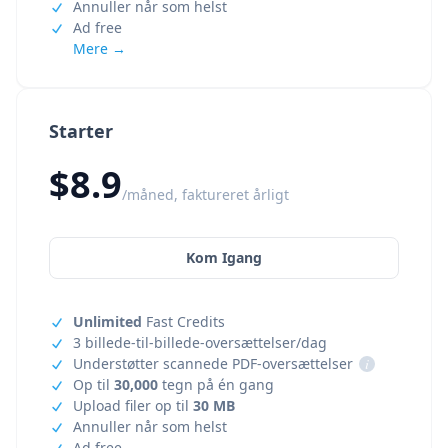
Annuller når som helst
Ad free
Mere →
Starter
$8.9
/måned, faktureret årligt
Kom Igang
Unlimited
Fast Credits
3 billede-til-billede-oversættelser/dag
Understøtter scannede PDF-oversættelser
i
Op til
30,000
tegn på én gang
Upload filer op til
30 MB
Annuller når som helst
Ad free