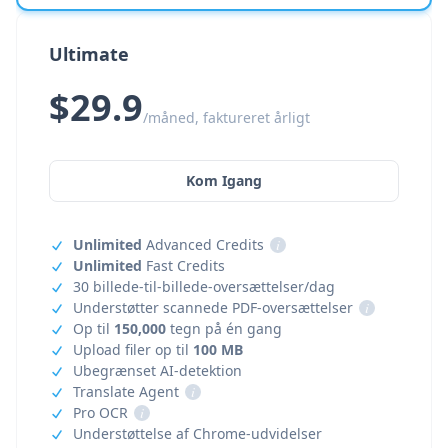
Ultimate
$29.9
/måned, faktureret årligt
Kom Igang
Unlimited
Advanced Credits
i
Unlimited
Fast Credits
30 billede-til-billede-oversættelser/dag
Understøtter scannede PDF-oversættelser
i
Op til
150,000
tegn på én gang
Upload filer op til
100 MB
Ubegrænset AI-detektion
Translate Agent
i
Pro OCR
i
Understøttelse af Chrome-udvidelser