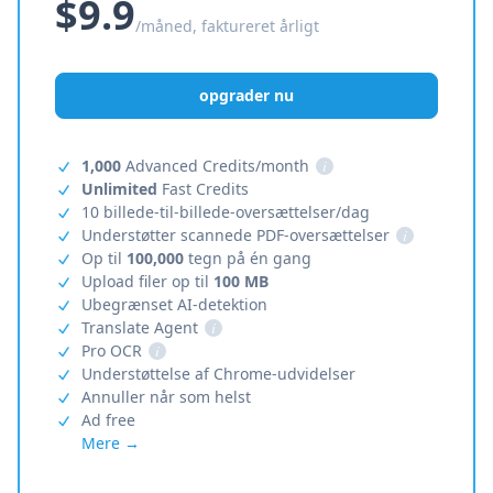
$9.9
/måned, faktureret årligt
opgrader nu
1,000
Advanced Credits/month
i
Unlimited
Fast Credits
10 billede-til-billede-oversættelser/dag
Understøtter scannede PDF-oversættelser
i
Op til
100,000
tegn på én gang
Upload filer op til
100 MB
Ubegrænset AI-detektion
Translate Agent
i
Pro OCR
i
Understøttelse af Chrome-udvidelser
Annuller når som helst
Ad free
Mere →