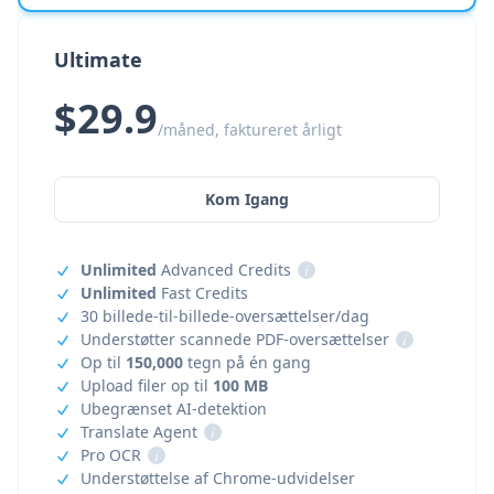
Ultimate
$29.9
/måned, faktureret årligt
Kom Igang
Unlimited
Advanced Credits
i
Unlimited
Fast Credits
30 billede-til-billede-oversættelser/dag
Understøtter scannede PDF-oversættelser
i
Op til
150,000
tegn på én gang
Upload filer op til
100 MB
Ubegrænset AI-detektion
Translate Agent
i
Pro OCR
i
Understøttelse af Chrome-udvidelser