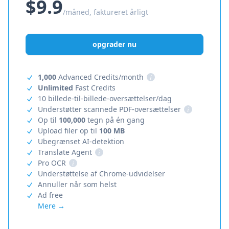
$9.9
/måned, faktureret årligt
opgrader nu
1,000
Advanced Credits/month
i
Unlimited
Fast Credits
10 billede-til-billede-oversættelser/dag
Understøtter scannede PDF-oversættelser
i
Op til
100,000
tegn på én gang
Upload filer op til
100 MB
Ubegrænset AI-detektion
Translate Agent
i
Pro OCR
i
Understøttelse af Chrome-udvidelser
Annuller når som helst
Ad free
Mere →