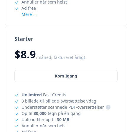
Annuller når som helst
Ad free
Mere →
Starter
$8.9
/måned, faktureret årligt
Kom Igang
Unlimited
Fast Credits
3 billede-til-billede-oversættelser/dag
Understøtter scannede PDF-oversættelser
i
Op til
30,000
tegn på én gang
Upload filer op til
30 MB
Annuller når som helst
Ad free