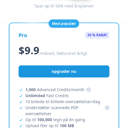
Spar op til 50% med årsplanen
Mest populær
Pro
50 % RABAT
$9.9
/måned, faktureret årligt
opgrader nu
1,000
Advanced Credits/month
i
Unlimited
Fast Credits
10 billede-til-billede-oversættelser/dag
Understøtter scannede PDF-
i
oversættelser
Op til
100,000
tegn på én gang
Upload filer op til
100 MB