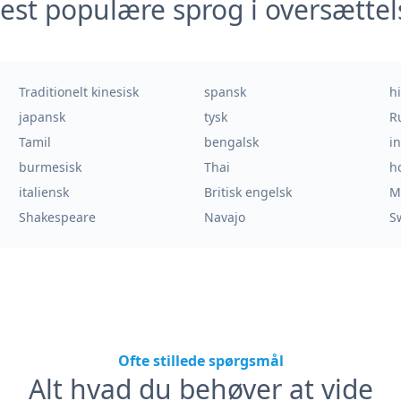
est populære sprog i oversættel
Traditionelt kinesisk
spansk
h
japansk
tysk
R
Tamil
bengalsk
i
burmesisk
Thai
h
italiensk
Britisk engelsk
M
Shakespeare
Navajo
S
Ofte stillede spørgsmål
Alt hvad du behøver at vide