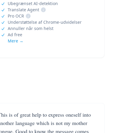
Ubegrænset AI-detektion
Translate Agent
i
Pro OCR
i
Understøttelse af Chrome-udvidelser
Annuller når som helst
Ad free
Mere →
his is of great help to express oneself into
another language which is not my mother
tongue. Good to know the message comes