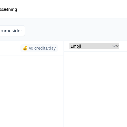
issætning
emmesider
💰 40 credits/day