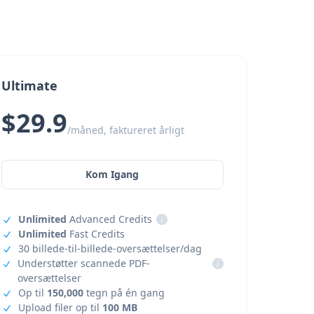
Ultimate
$29.9
/måned, faktureret årligt
Kom Igang
Unlimited
Advanced Credits
i
Unlimited
Fast Credits
30 billede-til-billede-oversættelser/dag
Understøtter scannede PDF-
i
oversættelser
Op til
150,000
tegn på én gang
Upload filer op til
100 MB