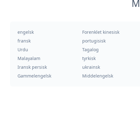
M
engelsk
Forenklet kinesisk
fransk
portugisisk
Urdu
Tagalog
Malayalam
tyrkisk
Iransk persisk
ukrainsk
Gammelengelsk
Middelengelsk