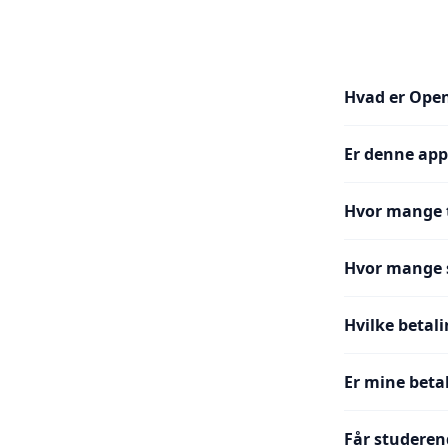
Hvad er Ope
Er denne app
Hvor mange t
Hvor mange s
Hvilke betal
Er mine beta
Får studere