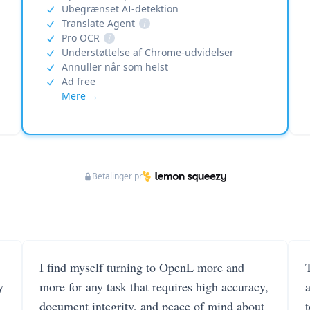
Ubegrænset AI-detektion
Translate Agent
i
Pro OCR
i
Understøttelse af Chrome-udvidelser
Annuller når som helst
Ad free
Mere →
Betalinger pr
I find myself turning to OpenL more and
T
y
more for any task that requires high accuracy,
document integrity, and peace of mind about