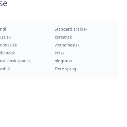
se
indi
Standard arabisk
ussisk
koreansk
ndonesisk
vietnamesisk
ollandsk
Polsk
exicansk spansk
oldgræsk
wahili
Flere sprog