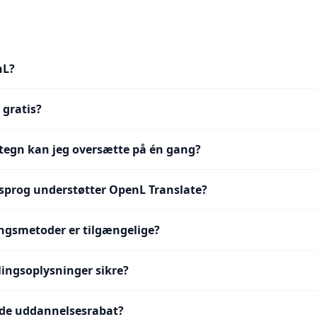
nL?
 gratis?
egn kan jeg oversætte på én gang?
prog understøtter OpenL Translate?
ingsmetoder er tilgængelige?
lingsoplysninger sikre?
nde uddannelsesrabat?