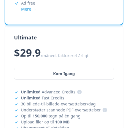
Ad free
Mere →
Ultimate
$29.9
/måned, faktureret årligt
Kom Igang
Unlimited
Advanced Credits
i
Unlimited
Fast Credits
30 billede-til-billede-oversættelser/dag
Understøtter scannede PDF-oversættelser
i
Op til
150,000
tegn på én gang
Upload filer op til
100 MB
Ubegrænset AI-detektion