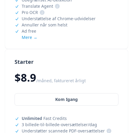
Translate Agent
i
Pro OCR
i
Understøttelse af Chrome-udvidelser
Annuller når som helst
Ad free
Mere →
Starter
$8.9
/måned, faktureret årligt
Kom Igang
Unlimited
Fast Credits
3 billede-til-billede-oversættelser/dag
Understøtter scannede PDF-oversættelser
i