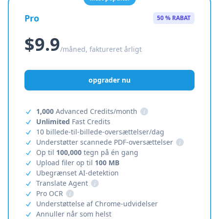
Pro
50 % RABAT
$9.9
/måned, faktureret årligt
opgrader nu
1,000
Advanced Credits/month
i
Unlimited
Fast Credits
10 billede-til-billede-oversættelser/dag
Understøtter scannede PDF-oversættelser
i
Op til
100,000
tegn på én gang
Upload filer op til
100 MB
Ubegrænset AI-detektion
Translate Agent
i
Pro OCR
i
Understøttelse af Chrome-udvidelser
Annuller når som helst