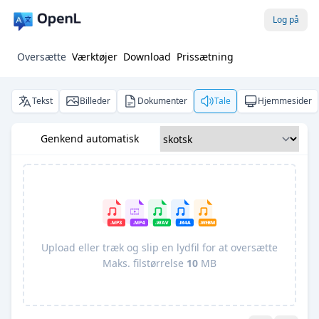
Log på
Oversætte
Værktøjer
Download
Prissætning
Tekst
Billeder
Dokumenter
Tale
Hjemmesider
Genkend automatisk
Upload eller træk og slip en lydfil for at oversætte
Maks. filstørrelse
10
MB
Pro