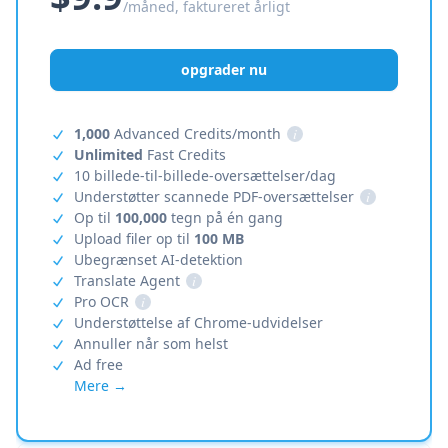
/måned, faktureret årligt
opgrader nu
1,000
Advanced Credits/month
i
Unlimited
Fast Credits
10 billede-til-billede-oversættelser/dag
Understøtter scannede PDF-oversættelser
i
Op til
100,000
tegn på én gang
Upload filer op til
100 MB
Ubegrænset AI-detektion
Translate Agent
i
Pro OCR
i
Understøttelse af Chrome-udvidelser
Annuller når som helst
Ad free
Mere →