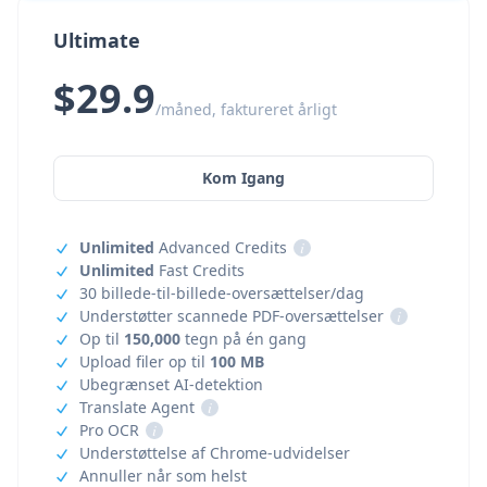
Ultimate
$29.9
/måned, faktureret årligt
Kom Igang
Unlimited
Advanced Credits
i
Unlimited
Fast Credits
30 billede-til-billede-oversættelser/dag
Understøtter scannede PDF-oversættelser
i
Op til
150,000
tegn på én gang
Upload filer op til
100 MB
Ubegrænset AI-detektion
Translate Agent
i
Pro OCR
i
Understøttelse af Chrome-udvidelser
Annuller når som helst