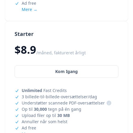
Ad free
Mere →
Starter
$8.9
/måned, faktureret årligt
Kom Igang
Unlimited
Fast Credits
3 billede-til-billede-oversættelser/dag
Understøtter scannede PDF-oversættelser
i
Op til
30,000
tegn på én gang
Upload filer op til
30 MB
Annuller når som helst
Ad free