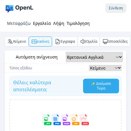
Σύνδεση
Μεταφράζω
Εργαλεία
Λήψη
Τιμολόγηση
Κείμενο
εικόνες
Εγγραφα
Ομιλία
Ιστοσελίδες
Αυτόματη ανίχνευση
Τύπος εξόδου
Θέλεις καλύτερα
✨ Δοκίμασε
Τώρα
αποτελέσματα;