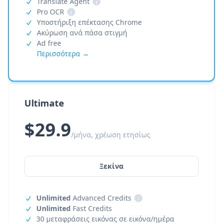
Translate Agent
i
Pro OCR
i
Υποστήριξη επέκτασης Chrome
Ακύρωση ανά πάσα στιγμή
Ad free
Περισσότερα →
Ultimate
$29.9
/μήνα, χρέωση ετησίως
Ξεκίνα
Unlimited
Advanced Credits
i
Unlimited
Fast Credits
30 μεταφράσεις εικόνας σε εικόνα/ημέρα