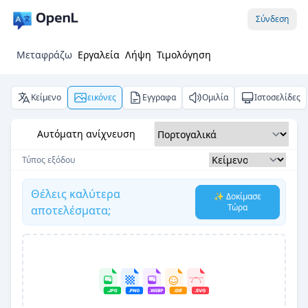
Σύνδεση
Μεταφράζω
Εργαλεία
Λήψη
Τιμολόγηση
Κείμενο
εικόνες
Εγγραφα
Ομιλία
Ιστοσελίδες
Αυτόματη ανίχνευση
Τύπος εξόδου
Θέλεις καλύτερα
✨ Δοκίμασε
Τώρα
αποτελέσματα;