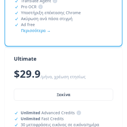
Translate Agent
i
Pro OCR
i
Υποστήριξη επέκτασης Chrome
Ακύρωση ανά πάσα στιγμή
Ad free
Περισσότερα →
Ultimate
$29.9
/μήνα, χρέωση ετησίως
Ξεκίνα
Unlimited
Advanced Credits
i
Unlimited
Fast Credits
30 μεταφράσεις εικόνας σε εικόνα/ημέρα