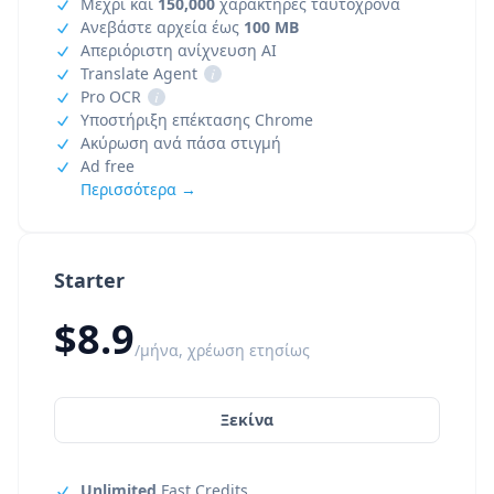
Μέχρι και
150,000
χαρακτήρες ταυτόχρονα
Ανεβάστε αρχεία έως
100 MB
Απεριόριστη ανίχνευση AI
Translate Agent
i
Pro OCR
i
Υποστήριξη επέκτασης Chrome
Ακύρωση ανά πάσα στιγμή
Ad free
Περισσότερα →
Starter
$8.9
/μήνα, χρέωση ετησίως
Ξεκίνα
Unlimited
Fast Credits