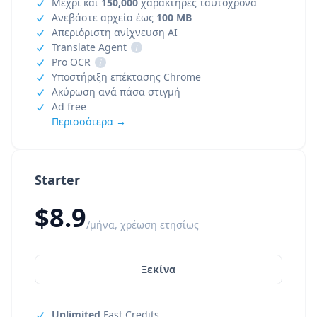
Μέχρι και
150,000
χαρακτήρες ταυτόχρονα
Ανεβάστε αρχεία έως
100 MB
Απεριόριστη ανίχνευση AI
Translate Agent
i
Pro OCR
i
Υποστήριξη επέκτασης Chrome
Ακύρωση ανά πάσα στιγμή
Ad free
Περισσότερα →
Starter
$8.9
/μήνα, χρέωση ετησίως
Ξεκίνα
Unlimited
Fast Credits