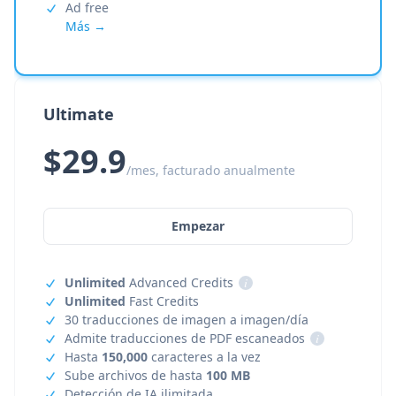
Ad free
Más →
Ultimate
$29.9
/mes, facturado anualmente
Empezar
Unlimited
Advanced Credits
i
Unlimited
Fast Credits
30 traducciones de imagen a imagen/día
Admite traducciones de PDF escaneados
i
Hasta
150,000
caracteres a la vez
Sube archivos de hasta
100 MB
Detección de IA ilimitada