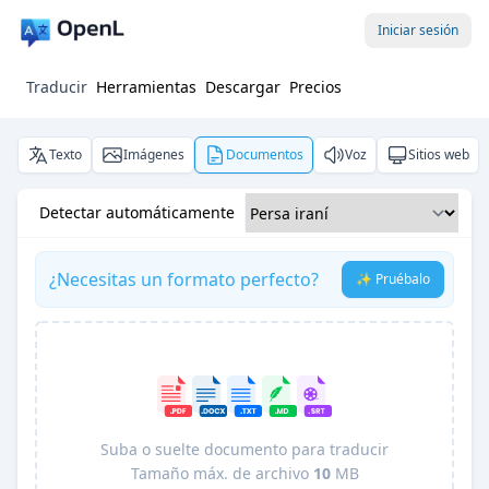
Iniciar sesión
Traducir
Herramientas
Descargar
Precios
Texto
Imágenes
Documentos
Voz
Sitios web
Detectar automáticamente
¿Necesitas un formato perfecto?
✨ Pruébalo
Suba o suelte documento para traducir
Tamaño máx. de archivo
10
MB