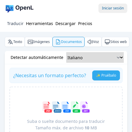
Iniciar sesión
Traducir
Herramientas
Descargar
Precios
Texto
Imágenes
Documentos
Voz
Sitios web
Detectar automáticamente
¿Necesitas un formato perfecto?
✨ Pruébalo
Suba o suelte documento para traducir
Tamaño máx. de archivo
10
MB