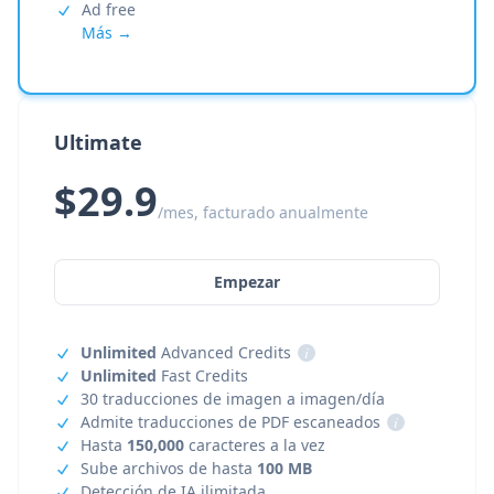
Ad free
Más →
Ultimate
$29.9
/mes, facturado anualmente
Empezar
Unlimited
Advanced Credits
i
Unlimited
Fast Credits
30 traducciones de imagen a imagen/día
Admite traducciones de PDF escaneados
i
Hasta
150,000
caracteres a la vez
Sube archivos de hasta
100 MB
Detección de IA ilimitada