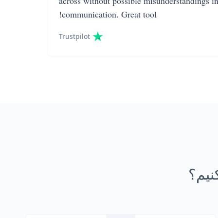
across without possible misunderstandings i
communication. Great tool!
Trustpilot