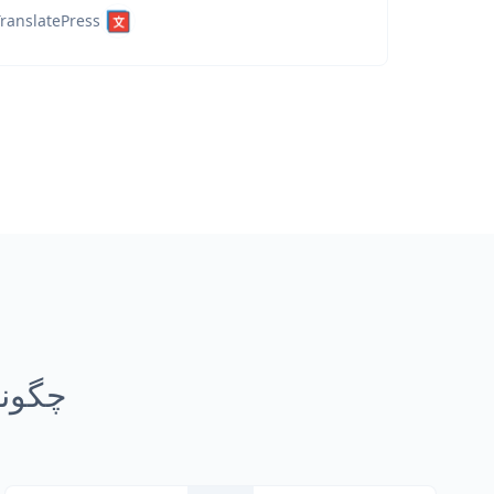
ranslatePress
چگونه اسناد kdown