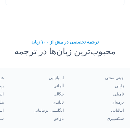
ترجمه تخصصی در بیش از ۱۰۰ زبان
محبوب‌ترین زبان‌ها در ترجمه
چینی سنتی
اسپانیایی
هن
ژاپنی
آلمانی
رو
تامیلی
بنگالی
اند
برمه‌ای
تایلندی
هل
ایتالیایی
انگلیسی بریتانیایی
اسپ
شکسپیری
ناواهو
سو