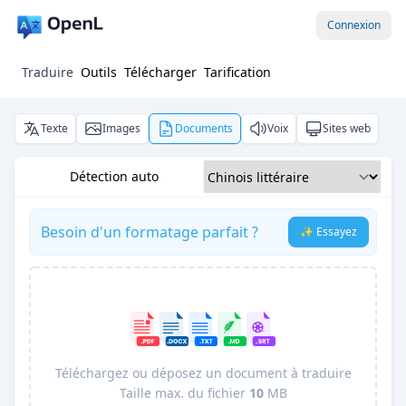
Connexion
Traduire
Outils
Télécharger
Tarification
Texte
Images
Documents
Voix
Sites web
Détection auto
Besoin d'un formatage parfait ?
✨ Essayez
Téléchargez ou déposez un document à traduire
Taille max. du fichier
10
MB