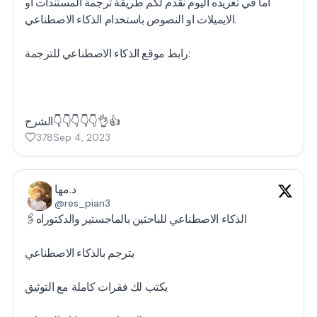
اما في تغريده اليوم نقدم لكم طريقة ترجمة المستندات او
الايميلات او النصوص باستخدام الذكاء الاصطناعي.
رابط موقع الذكاء الاصطناعي للترجمة:
الشرح👇👇👇👇👇👌👍
378
Sep 4, 2023
د.مها
@res_pian3
🖇️الذكاء الاصطناعي للباحثين بالماجستير والدكتوراه
يترجم بالذكاء الاصطناعي
يكتب لك فقرات كاملة مع التوثيق