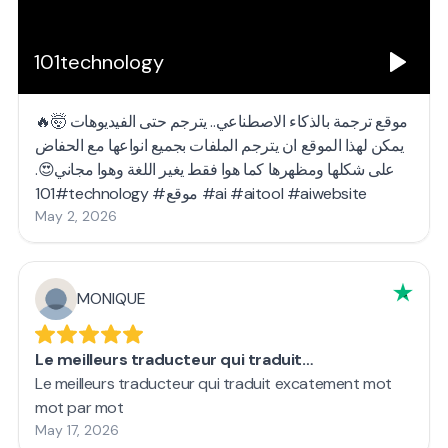
101technology
موقع ترجمة بالذكاء الاصطناعي.. يترجم حتى الفيديوهات 🤯🔥
يمكن لهذا الموقع ان يترجم الملفات بجميع انواعها مع الحفاض
على شكلها ومظهرها كما هوا فقط يغير اللغة وهوا مجاني😍.
#101technology #موقع #ai #aitool #aiwebsite
May 2, 2026
MONIQUE
Le meilleurs traducteur qui traduit…
Le meilleurs traducteur qui traduit excatement mot
mot par mot
May 17, 2026