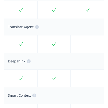
Included
Included
Included
Translate Agent
i
Included
Included
DeepThink
i
Included
Included
Smart Context
i