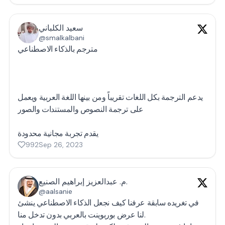
سعيد الكلباني
@smalkalbani
مترجم بالذكاء الاصطناعي
يدعم الترجمة بكل اللغات تقريباً ومن بينها اللغة العربية ويعمل
على ترجمة النصوص والمستندات والصور
يقدم تجربة مجانية محدودة
992
Sep 26, 2023
م. عبدالعزيز إبراهيم الصنيع.
@aalsanie
في تغريده سابقة عرفنا كيف نجعل الذكاء الاصطناعي ينشئ
لنا عرض بوربوينت بالعربي بدون تدخل منا.