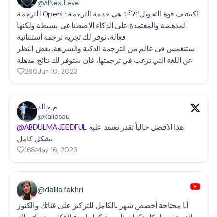
@AINextLevel
للترجمة OpenL: اكتشف قوة التحويل! 💡✨ هي خدمة الترجمة
المدهشة والمعتمدة على الذكاء الاصطناعي. بسيطة ولكنها
فعالة، توفر لك تجربة ترجمة استثنائية
ستنغمس في عالم من الترجمة الذكية والسريعة. بغض النظر
290
Jun 10, 2023
م.خالد
@kalidsau
@ABDULMAJEEDFUL
هذا الافضل حالياً تقدر تعتمد عليه
بشكل كامل
168
May 16, 2023
@dalila.fakhri
أنا محتاجة أخصص شهر بالكامل للتركيز على قناتك والكنوز