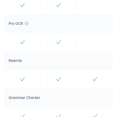
Included
Included
Pro OCR
i
Included
Included
Rewrite
Included
Included
Included
Grammar Checker
Included
Included
Included