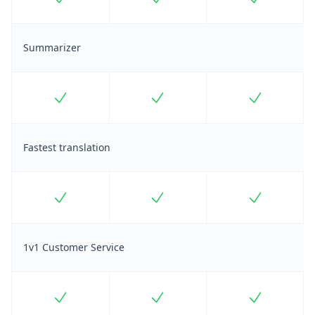
Summarizer
Included
Included
Included
Fastest translation
Included
Included
Included
1v1 Customer Service
Included
Included
Included