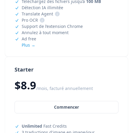
Téléchargez des fichiers jusqu’à
100 MB
Détection IA illimitée
Translate Agent
i
Pro OCR
i
Support de l’extension Chrome
Annulez à tout moment
Ad free
Plus →
Starter
$8.9
/mois, facturé annuellement
Commencer
Unlimited
Fast Credits
3 traductions d'image en image/jour