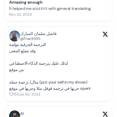
Amazing enough
It helped me a lottttt with general translating.
Nov 22, 2024
فاضل سلمان المبارك
@Fnar9595
الترجمة الحرفية مؤلمة
وقد تضيّع المعنى
لذلك عليك بترجمة الذكاء الاصطناعي
من موقع
مثال/ ترجمة جملة (put your self in my shoes)
جربها في ترجمة قوقل مثلا وجربها في موقع openl
155
Jul 30, 2023
AI