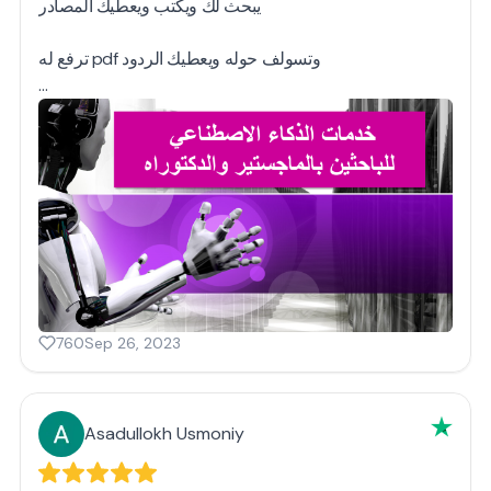
يبحث لك ويكتب ويعطيك المصادر
ترفع له pdf وتسولف حوله ويعطيك الردود
…
760
Sep 26, 2023
Asadullokh Usmoniy