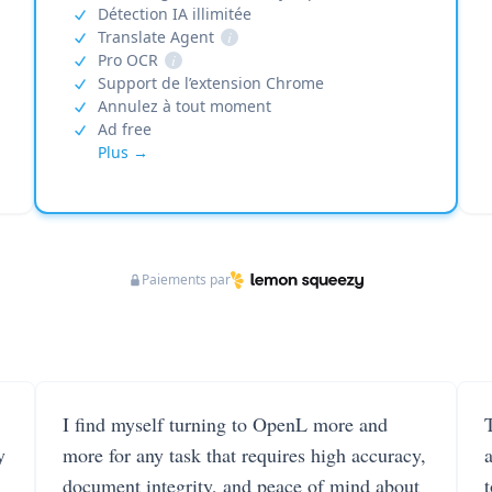
Détection IA illimitée
Translate Agent
i
Pro OCR
i
Support de l’extension Chrome
Annulez à tout moment
Ad free
Plus →
Paiements par
I find myself turning to OpenL more and
T
y
more for any task that requires high accuracy,
document integrity, and peace of mind about