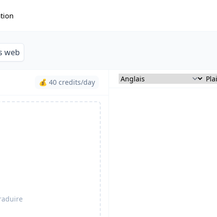
ation
es web
💰 40 credits/day
raduire