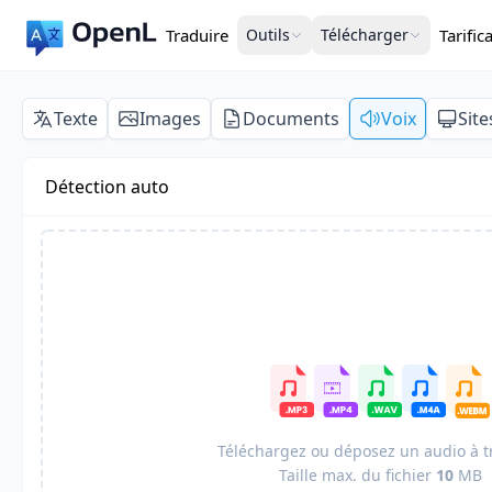
Traduire
Outils
Télécharger
Tarific
Texte
Images
Documents
Voix
Sit
Détection auto
Téléchargez ou déposez un audio à t
Taille max. du fichier
10
MB