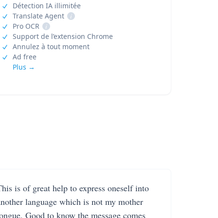
Détection IA illimitée
Translate Agent
i
Pro OCR
i
Support de l’extension Chrome
Annulez à tout moment
Ad free
Plus →
his is of great help to express oneself into
another language which is not my mother
tongue. Good to know the message comes