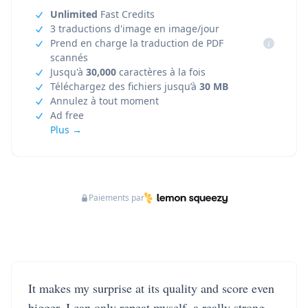
Unlimited
Fast Credits
3 traductions d'image en image/jour
Prend en charge la traduction de PDF
i
scannés
Jusqu'à
30,000
caractères à la fois
Téléchargez des fichiers jusqu’à
30 MB
Annulez à tout moment
Ad free
Plus →
Paiements par
It makes my surprise at its quality and score even
bigger. I can only repeat myself, a really strong