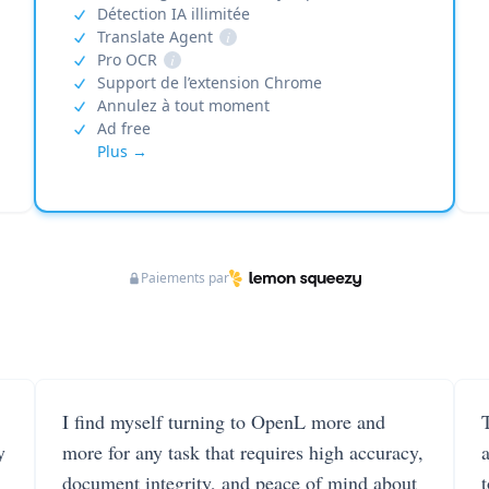
Détection IA illimitée
Translate Agent
i
Pro OCR
i
Support de l’extension Chrome
Annulez à tout moment
Ad free
Plus →
Paiements par
I find myself turning to OpenL more and
T
y
more for any task that requires high accuracy,
document integrity, and peace of mind about