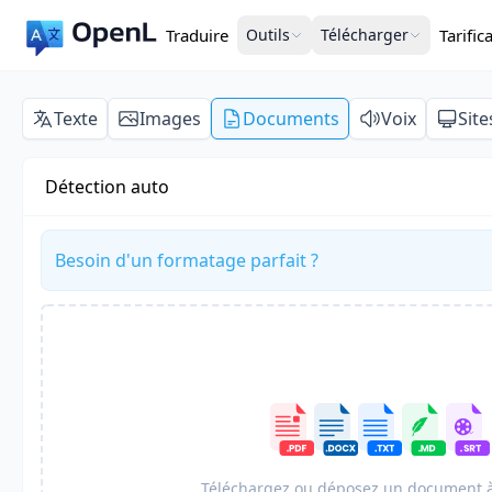
Traduire
Outils
Télécharger
Tarific
Texte
Images
Documents
Voix
Sit
Détection auto
Besoin d'un formatage parfait ?
Téléchargez ou déposez un document à