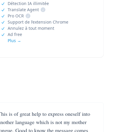
Détection IA illimitée
Translate Agent
i
Pro OCR
i
Support de l’extension Chrome
Annulez à tout moment
Ad free
Plus →
his is of great help to express oneself into
another language which is not my mother
tongue. Good to know the message comes