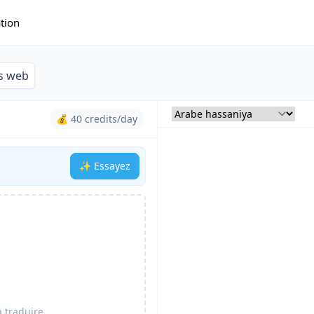
ation
es web
💰 40 credits/day
✨ Essayez
 traduire