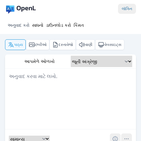
લૉગિન
અનુવાદ કરો
સાધનો
ડાઉનલોડ કરો
કિંમત
પાઠ્ય
છબીઓ
દસ્તાવેજો
વાણી
વેબસાઇટ્સ
આપમેળે ઓળખો
Pro