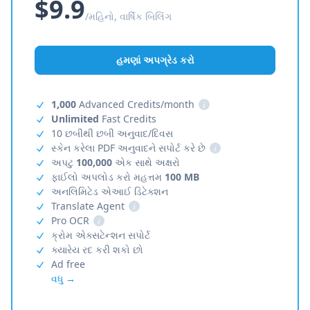
$9.9
/મહિનો, વાર્ષિક બિલિંગ
હમણાં અપગ્રેડ કરો
1,000
Advanced Credits/month
i
Unlimited
Fast Credits
10 છબીથી છબી અનુવાદ/દિવસ
સ્કેન કરેલા PDF અનુવાદને સપોર્ટ કરે છે
i
અપટુ
100,000
એક સાથે અક્ષરો
ફાઈલો અપલોડ કરો મહત્તમ
100 MB
અનલિમિટેડ એઆઈ ડિટેક્શન
Translate Agent
i
Pro OCR
i
ક્રોમ એક્સટેન્શન સપોર્ટ
ક્યારેય રદ કરી શકો છો
Ad free
વધુ →