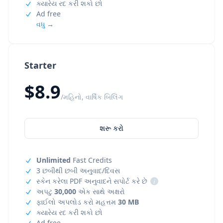
ક્યારેય રદ કરી શકો છો
Ad free
વધુ →
Starter
$8.9
/મહિનો, વાર્ષિક બિલિંગ
શરૂ કરો
Unlimited
Fast Credits
3 છબીથી છબી અનુવાદ/દિવસ
સ્કેન કરેલા PDF અનુવાદને સપોર્ટ કરે છે
i
અપટુ
30,000
એક સાથે અક્ષરો
ફાઈલો અપલોડ કરો મહત્તમ
30 MB
ક્યારેય રદ કરી શકો છો
Ad free