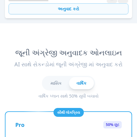
અનુવાદ કરો
જૂની અંગ્રેજી અનુવાદક ઓનલાઇન
AI સાથે સેકન્ડોમાં જૂની અંગ્રેજી માં અનુવાદ કરો
માસિક
વાર્ષિક
વાર્ષિક પ્લાન સાથે 50% સુધી બચાવો
સૌથી લોકપ્રિય
Pro
50% છૂટ