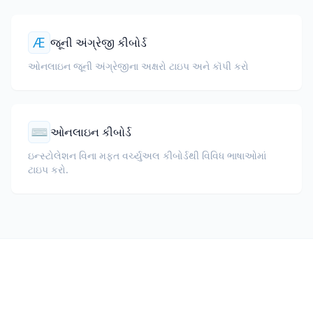
Æ
જૂની અંગ્રેજી કીબોર્ડ
ઓનલાઇન જૂની અંગ્રેજીના અક્ષરો ટાઇપ અને કૉપી કરો
⌨
ઓનલાઇન કીબોર્ડ
ઇન્સ્ટોલેશન વિના મફત વર્ચ્યુઅલ કીબોર્ડથી વિવિધ ભાષાઓમાં
ટાઇપ કરો.