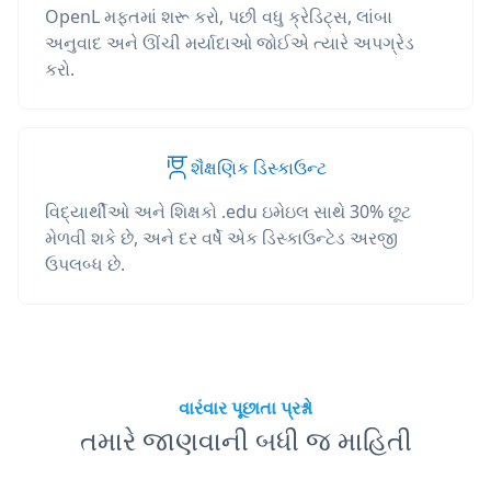
OpenL મફતમાં શરૂ કરો, પછી વધુ ક્રેડિટ્સ, લાંબા
અનુવાદ અને ઊંચી મર્યાદાઓ જોઈએ ત્યારે અપગ્રેડ
કરો.
શૈક્ષણિક ડિસ્કાઉન્ટ
વિદ્યાર્થીઓ અને શિક્ષકો .edu ઇમેઇલ સાથે 30% છૂટ
મેળવી શકે છે, અને દર વર્ષે એક ડિસ્કાઉન્ટેડ અરજી
ઉપલબ્ધ છે.
વારંવાર પૂછાતા પ્રશ્નો
તમારે જાણવાની બધી જ માહિતી