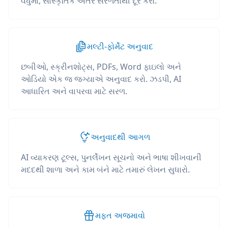
વધુમાં, સાંસ્કૃતિક અંતર સરળતાથી દૂર કરો.
મલ્ટી-ફોર્મેટ અનુવાદ
છબીઓ, સ્ક્રીનશોટ્સ, PDFs, Word ફાઇલો અને
ઓડિયો એક જ જગ્યાએ અનુવાદ કરો. ઝડપી, AI
આધારિત અને વાપરવા માટે સરળ.
અનુવાદથી આગળ
AI વ્યાકરણ ટૂલ્સ, પુનર્લેખન સૂચનો અને ભાષા શીખવાની
મદદથી શાળા અને કામ બંને માટે તમારું લેખન સુધારો.
મફત અજમાવો