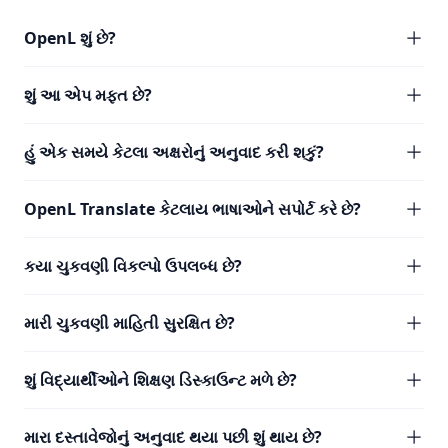
OpenL શું છે?
શું આ એપ મફત છે?
હું એક સમયે કેટલા અક્ષરોનું અનુવાદ કરી શકું?
OpenL Translate કેટલાય ભાષાઓને સપોર્ટ કરે છે?
કયા ચુકવણી વિકલ્પો ઉપલબ્ધ છે?
મારી ચુકવણી માહિતી સુરક્ષિત છે?
શું વિદ્યાર્થીઓને શિક્ષણ ડિસ્કાઉન્ટ મળે છે?
મારા દસ્તાવેજોનું અનુવાદ થયા પછી શું થાય છે?