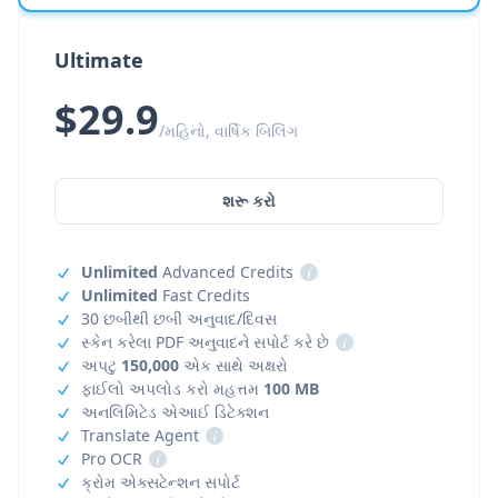
Ultimate
$29.9
/મહિનો, વાર્ષિક બિલિંગ
શરૂ કરો
Unlimited
Advanced Credits
i
Unlimited
Fast Credits
30 છબીથી છબી અનુવાદ/દિવસ
સ્કેન કરેલા PDF અનુવાદને સપોર્ટ કરે છે
i
અપટુ
150,000
એક સાથે અક્ષરો
ફાઈલો અપલોડ કરો મહત્તમ
100 MB
અનલિમિટેડ એઆઈ ડિટેક્શન
Translate Agent
i
Pro OCR
i
ક્રોમ એક્સટેન્શન સપોર્ટ