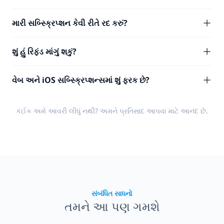
મારી સબ્સ્ક્રિપ્શન કેવી રીતે રદ કરું?
શું હું રિફંડ માંગું શકું?
વેબ અને iOS સબ્સ્ક્રિપ્શન્સમાં શું ફરક છે?
કંઈક અમે આવરી લીધું નથી? અમને
પ્રતિસાદ
આપવા માટે આનંદ છે.
સંબંધિત સાધનો
તમને આ પણ ગમશે