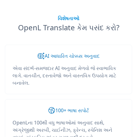
વિશેષતાઓ
OpenL Translate કેમ પસંદ કરો?
AI આધારિત ચોક્કસ અનુવાદ
એવા સંદર્ભ-સમજદાર AI અનુવાદ મેળવો જે સ્વાભાવિક
લાગે. વાતચીત, દસ્તાવેજો અને વાસ્તવિક ઉપયોગ માટે
બનાવેલ.
100+ ભાષા સપોર્ટ
OpenLના 100થી વધુ ભાષાઓમાં અનુવાદ સાથે,
અંગ્રેજીથી અરબી, ચાઈનીઝ, ફ્રેન્ચ, સ્પેનિશ અને