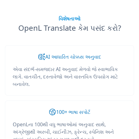
વિશેષતાઓ
OpenL Translate કેમ પસંદ કરો?
AI આધારિત ચોક્કસ અનુવાદ
એવા સંદર્ભ-સમજદાર AI અનુવાદ મેળવો જે સ્વાભાવિક
લાગે. વાતચીત, દસ્તાવેજો અને વાસ્તવિક ઉપયોગ માટે
બનાવેલ.
100+ ભાષા સપોર્ટ
OpenLના 100થી વધુ ભાષાઓમાં અનુવાદ સાથે,
અંગ્રેજીથી અરબી, ચાઈનીઝ, ફ્રેન્ચ, સ્પેનિશ અને