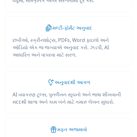
વધુમાં, સાંસ્કૃતિક અંતર સરળતાથી દૂર કરો.
મલ્ટી-ફોર્મેટ અનુવાદ
છબીઓ, સ્ક્રીનશોટ્સ, PDFs, Word ફાઇલો અને
ઓડિયો એક જ જગ્યાએ અનુવાદ કરો. ઝડપી, AI
આધારિત અને વાપરવા માટે સરળ.
અનુવાદથી આગળ
AI વ્યાકરણ ટૂલ્સ, પુનર્લેખન સૂચનો અને ભાષા શીખવાની
મદદથી શાળા અને કામ બંને માટે તમારું લેખન સુધારો.
મફત અજમાવો