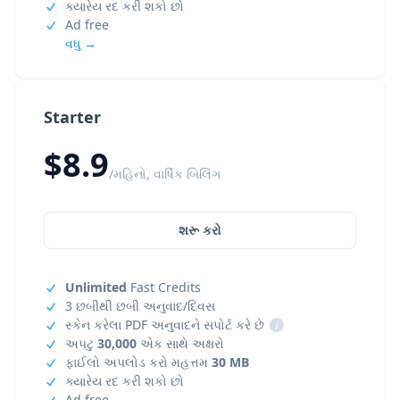
ક્યારેય રદ કરી શકો છો
Ad free
વધુ →
Starter
$8.9
/મહિનો, વાર્ષિક બિલિંગ
શરૂ કરો
Unlimited
Fast Credits
3 છબીથી છબી અનુવાદ/દિવસ
સ્કેન કરેલા PDF અનુવાદને સપોર્ટ કરે છે
i
અપટુ
30,000
એક સાથે અક્ષરો
ફાઈલો અપલોડ કરો મહત્તમ
30 MB
ક્યારેય રદ કરી શકો છો
Ad free