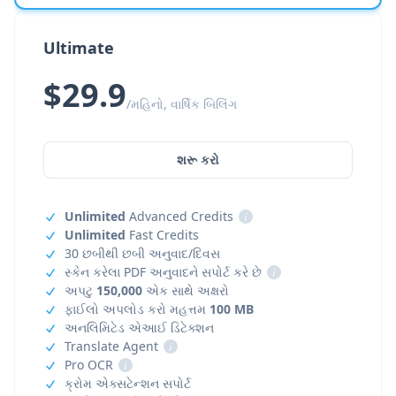
Ultimate
$29.9
/મહિનો, વાર્ષિક બિલિંગ
શરૂ કરો
Unlimited
Advanced Credits
i
Unlimited
Fast Credits
30 છબીથી છબી અનુવાદ/દિવસ
સ્કેન કરેલા PDF અનુવાદને સપોર્ટ કરે છે
i
અપટુ
150,000
એક સાથે અક્ષરો
ફાઈલો અપલોડ કરો મહત્તમ
100 MB
અનલિમિટેડ એઆઈ ડિટેક્શન
Translate Agent
i
Pro OCR
i
ક્રોમ એક્સટેન્શન સપોર્ટ