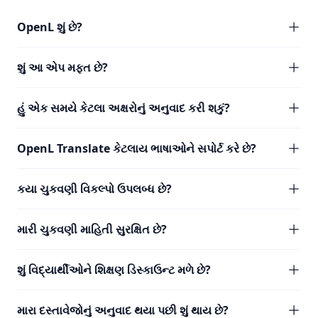
OpenL શું છે?
શું આ એપ મફત છે?
હું એક સમયે કેટલા અક્ષરોનું અનુવાદ કરી શકું?
OpenL Translate કેટલાય ભાષાઓને સપોર્ટ કરે છે?
કયા ચુકવણી વિકલ્પો ઉપલબ્ધ છે?
મારી ચુકવણી માહિતી સુરક્ષિત છે?
શું વિદ્યાર્થીઓને શિક્ષણ ડિસ્કાઉન્ટ મળે છે?
મારા દસ્તાવેજોનું અનુવાદ થયા પછી શું થાય છે?