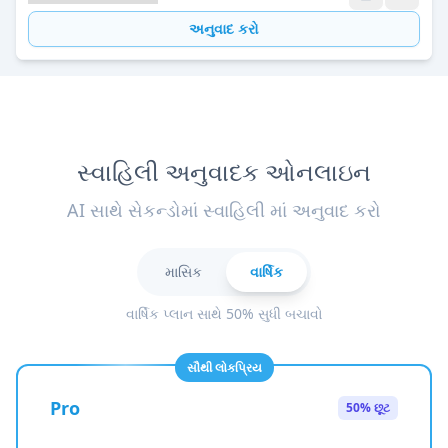
અનુવાદ કરો
સ્વાહિલી અનુવાદક ઓનલાઇન
AI સાથે સેકન્ડોમાં સ્વાહિલી માં અનુવાદ કરો
માસિક
વાર્ષિક
વાર્ષિક પ્લાન સાથે 50% સુધી બચાવો
સૌથી લોકપ્રિય
Pro
50% છૂટ