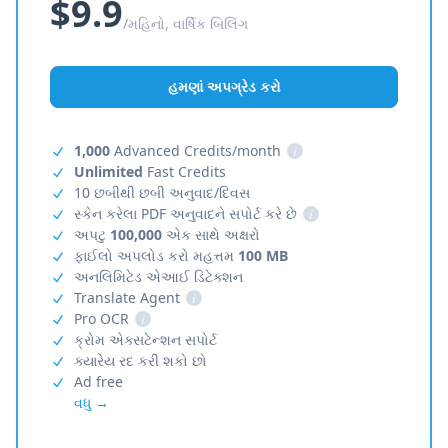
$9.9
/મહિનો, વાર્ષિક બિલિંગ
હમણાં અપગ્રેડ કરો
1,000
Advanced Credits/month
i
Unlimited
Fast Credits
10 છબીથી છબી અનુવાદ/દિવસ
સ્કેન કરેલા PDF અનુવાદને સપોર્ટ કરે છે
i
અપટુ
100,000
એક સાથે અક્ષરો
ફાઈલો અપલોડ કરો મહત્તમ
100 MB
અનલિમિટેડ એઆઈ ડિટેક્શન
Translate Agent
i
Pro OCR
i
ક્રોમ એક્સટેન્શન સપોર્ટ
ક્યારેય રદ કરી શકો છો
Ad free
વધુ →