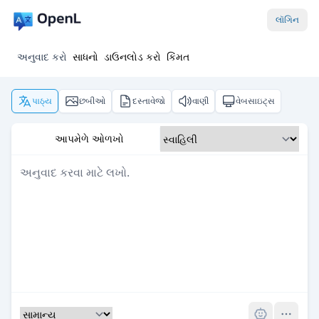
લૉગિન
અનુવાદ કરો
સાધનો
ડાઉનલોડ કરો
કિંમત
પાઠ્ય
છબીઓ
દસ્તાવેજો
વાણી
વેબસાઇટ્સ
આપમેળે ઓળખો
Pro