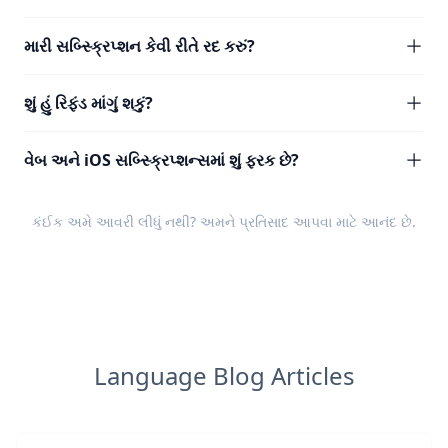
મારી સબ્સ્ક્રિપ્શન કેવી રીતે રદ કરું?
શું હું રિફંડ માંગું શકું?
વેબ અને iOS સબ્સ્ક્રિપ્શન્સમાં શું ફરક છે?
કંઈક અમે આવરી લીધું નથી? અમને
પ્રતિસાદ
આપવા માટે આનંદ છે.
Language Blog Articles