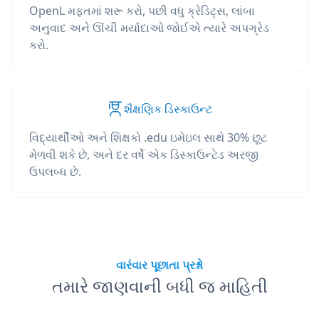
OpenL મફતમાં શરૂ કરો, પછી વધુ ક્રેડિટ્સ, લાંબા
અનુવાદ અને ઊંચી મર્યાદાઓ જોઈએ ત્યારે અપગ્રેડ
કરો.
શૈક્ષણિક ડિસ્કાઉન્ટ
વિદ્યાર્થીઓ અને શિક્ષકો .edu ઇમેઇલ સાથે 30% છૂટ
મેળવી શકે છે, અને દર વર્ષે એક ડિસ્કાઉન્ટેડ અરજી
ઉપલબ્ધ છે.
વારંવાર પૂછાતા પ્રશ્નો
તમારે જાણવાની બધી જ માહિતી