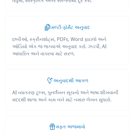
વધુમાં, સાંસ્કૃતિક અંતર સરળતાથી દૂર કરો.
મલ્ટી-ફોર્મેટ અનુવાદ
છબીઓ, સ્ક્રીનશોટ્સ, PDFs, Word ફાઇલો અને
ઓડિયો એક જ જગ્યાએ અનુવાદ કરો. ઝડપી, AI
આધારિત અને વાપરવા માટે સરળ.
અનુવાદથી આગળ
AI વ્યાકરણ ટૂલ્સ, પુનર્લેખન સૂચનો અને ભાષા શીખવાની
મદદથી શાળા અને કામ બંને માટે તમારું લેખન સુધારો.
મફત અજમાવો