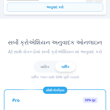
અનુવાદ કરો
સર્બો ક્રોએશિયન અનુવાદક ઓનલાઇન
AI સાથે સેકન્ડોમાં સર્બો ક્રોએશિયન માં અનુવાદ કરો
માસિક
વાર્ષિક
વાર્ષિક પ્લાન સાથે 50% સુધી બચાવો
સૌથી લોકપ્રિય
Pro
50% છૂટ