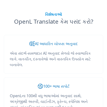
વિશેષતાઓ
OpenL Translate કેમ પસંદ કરો?
AI આધારિત ચોક્કસ અનુવાદ
એવા સંદર્ભ-સમજદાર AI અનુવાદ મેળવો જે સ્વાભાવિક
લાગે. વાતચીત, દસ્તાવેજો અને વાસ્તવિક ઉપયોગ માટે
બનાવેલ.
100+ ભાષા સપોર્ટ
OpenLના 100થી વધુ ભાષાઓમાં અનુવાદ સાથે,
અંગ્રેજીથી અરબી, ચાઈનીઝ, ફ્રેન્ચ, સ્પેનિશ અને