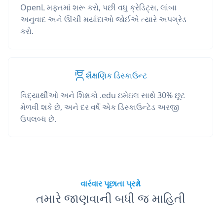
OpenL મફતમાં શરૂ કરો, પછી વધુ ક્રેડિટ્સ, લાંબા
અનુવાદ અને ઊંચી મર્યાદાઓ જોઈએ ત્યારે અપગ્રેડ
કરો.
શૈક્ષણિક ડિસ્કાઉન્ટ
વિદ્યાર્થીઓ અને શિક્ષકો .edu ઇમેઇલ સાથે 30% છૂટ
મેળવી શકે છે, અને દર વર્ષે એક ડિસ્કાઉન્ટેડ અરજી
ઉપલબ્ધ છે.
વારંવાર પૂછાતા પ્રશ્નો
તમારે જાણવાની બધી જ માહિતી