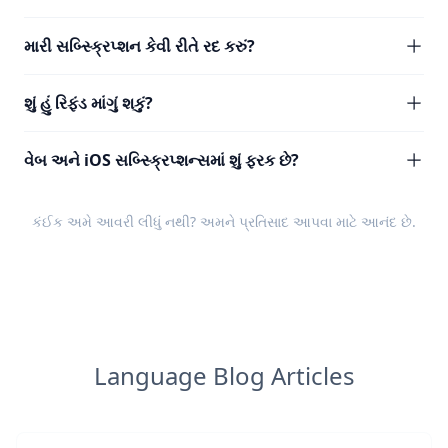
મારી સબ્સ્ક્રિપ્શન કેવી રીતે રદ કરું?
શું હું રિફંડ માંગું શકું?
વેબ અને iOS સબ્સ્ક્રિપ્શન્સમાં શું ફરક છે?
કંઈક અમે આવરી લીધું નથી? અમને
પ્રતિસાદ
આપવા માટે આનંદ છે.
Language Blog Articles