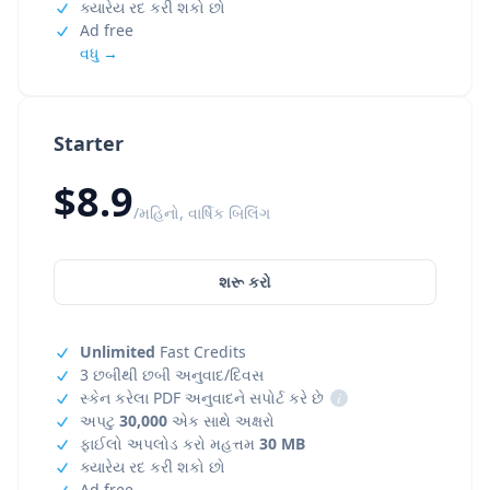
ક્યારેય રદ કરી શકો છો
Ad free
વધુ →
Starter
$8.9
/મહિનો, વાર્ષિક બિલિંગ
શરૂ કરો
Unlimited
Fast Credits
3 છબીથી છબી અનુવાદ/દિવસ
સ્કેન કરેલા PDF અનુવાદને સપોર્ટ કરે છે
i
અપટુ
30,000
એક સાથે અક્ષરો
ફાઈલો અપલોડ કરો મહત્તમ
30 MB
ક્યારેય રદ કરી શકો છો
Ad free