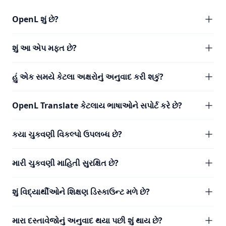
OpenL શું છે?
શું આ એપ મફત છે?
હું એક સમયે કેટલા અક્ષરોનું અનુવાદ કરી શકું?
OpenL Translate કેટલાય ભાષાઓને સપોર્ટ કરે છે?
કયા ચુકવણી વિકલ્પો ઉપલબ્ધ છે?
મારી ચુકવણી માહિતી સુરક્ષિત છે?
શું વિદ્યાર્થીઓને શિક્ષણ ડિસ્કાઉન્ટ મળે છે?
મારા દસ્તાવેજોનું અનુવાદ થયા પછી શું થાય છે?