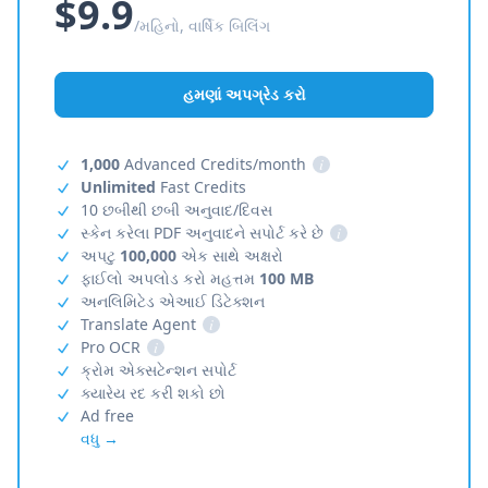
$9.9
/મહિનો, વાર્ષિક બિલિંગ
હમણાં અપગ્રેડ કરો
1,000
Advanced Credits/month
i
Unlimited
Fast Credits
10 છબીથી છબી અનુવાદ/દિવસ
સ્કેન કરેલા PDF અનુવાદને સપોર્ટ કરે છે
i
અપટુ
100,000
એક સાથે અક્ષરો
ફાઈલો અપલોડ કરો મહત્તમ
100 MB
અનલિમિટેડ એઆઈ ડિટેક્શન
Translate Agent
i
Pro OCR
i
ક્રોમ એક્સટેન્શન સપોર્ટ
ક્યારેય રદ કરી શકો છો
Ad free
વધુ →