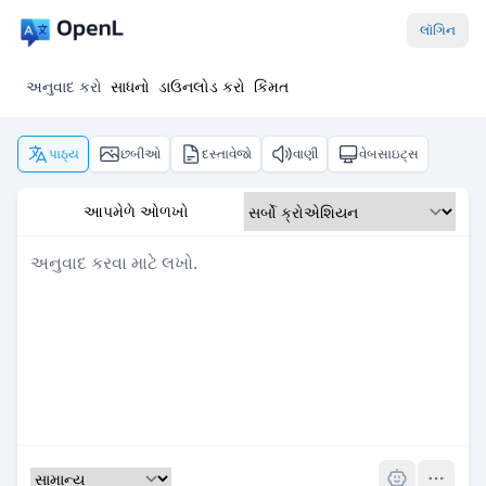
લૉગિન
અનુવાદ કરો
સાધનો
ડાઉનલોડ કરો
કિંમત
પાઠ્ય
છબીઓ
દસ્તાવેજો
વાણી
વેબસાઇટ્સ
આપમેળે ઓળખો
Pro