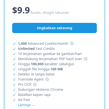
$9.9
/bulan, ditagih tahunan
tingkatkan sekarang
1,000
Advanced Credits/month
i
Unlimited
Fast Credits
10 terjemahan gambar ke gambar/hari
Mendukung terjemahan PDF hasil scan
i
Hingga
100,000
karakter sekaligus
Unggah file hingga
100 MB
Deteksi AI tanpa batas
Translate Agent
i
Pro OCR
i
Dukungan ekstensi Chrome
Batalkan kapan saja
Ad free
Lainnya →