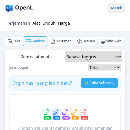
Masuk
Terjemahan
Alat
Unduh
Harga
Teks
Gambar
Dokumen
Ucapan
Situs web
Deteksi otomatis
Jenis output
Ingin hasil yang lebih baik?
✨ Coba Sekarang
Unggah atau seret gambar untuk diterjemahkan