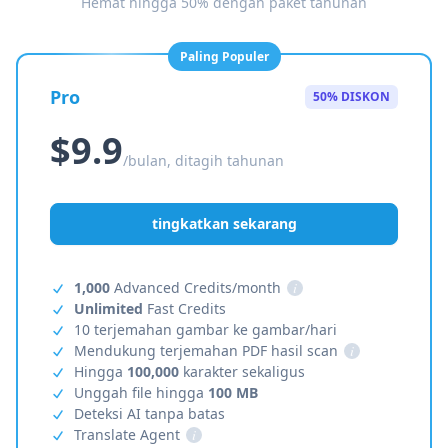
Hemat hingga 50% dengan paket tahunan
Paling Populer
Pro
50% DISKON
$9.9
/bulan, ditagih tahunan
tingkatkan sekarang
1,000
Advanced Credits/month
i
Unlimited
Fast Credits
10 terjemahan gambar ke gambar/hari
Mendukung terjemahan PDF hasil scan
i
Hingga
100,000
karakter sekaligus
Unggah file hingga
100 MB
Deteksi AI tanpa batas
Translate Agent
i