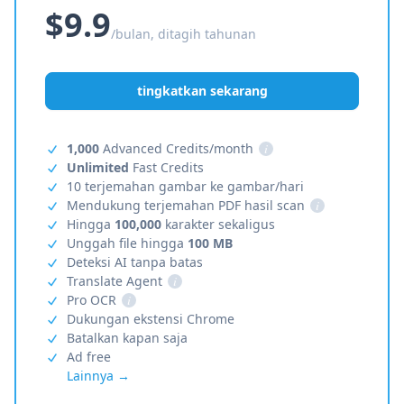
$9.9
/bulan, ditagih tahunan
tingkatkan sekarang
1,000
Advanced Credits/month
i
Unlimited
Fast Credits
10 terjemahan gambar ke gambar/hari
Mendukung terjemahan PDF hasil scan
i
Hingga
100,000
karakter sekaligus
Unggah file hingga
100 MB
Deteksi AI tanpa batas
Translate Agent
i
Pro OCR
i
Dukungan ekstensi Chrome
Batalkan kapan saja
Ad free
Lainnya →