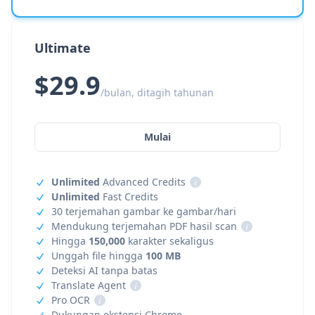
Ultimate
$29.9
/bulan, ditagih tahunan
Mulai
Unlimited
Advanced Credits
i
Unlimited
Fast Credits
30 terjemahan gambar ke gambar/hari
Mendukung terjemahan PDF hasil scan
i
Hingga
150,000
karakter sekaligus
Unggah file hingga
100 MB
Deteksi AI tanpa batas
Translate Agent
i
Pro OCR
i
Dukungan ekstensi Chrome